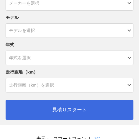
モデル
年式
走行距離（km）
見積りスタート
表示：
スマートフォン
|
PC