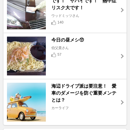
です！ ヤバイです！ 熱中症
リスク大です！
ウッドミッツさん
140
今日の昼メシ😙
伯父貴さん
57
海辺ドライブ派は要注意！ 愛
車のダメージを防ぐ重要メンテ
とは？
カーライフ