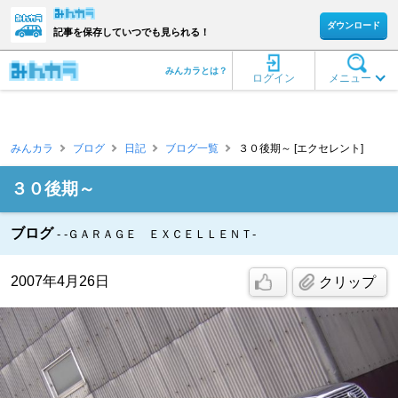
ダウンロード
記事を保存していつでも見られる！
みんカラとは？
ログイン
メニュー
みんカラ
ブログ
日記
ブログ一覧
３０後期～ [エクセレント]
３０後期～
ブログ
-ＧＡＲＡＧＥ ＥＸＣＥＬＬＥＮＴ-
2007年4月26日
クリップ