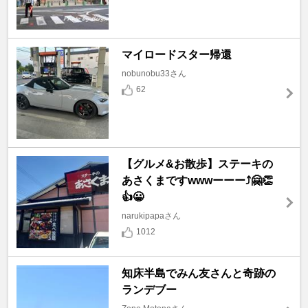
マイロードスター帰還
nobunobu33さん
62
【グルメ&お散歩】ステーキの
あさくまですwwwーーー⤴️🤗👏
👍😀
narukipapaさん
1012
知床半島でみん友さんと奇跡の
ランデブー