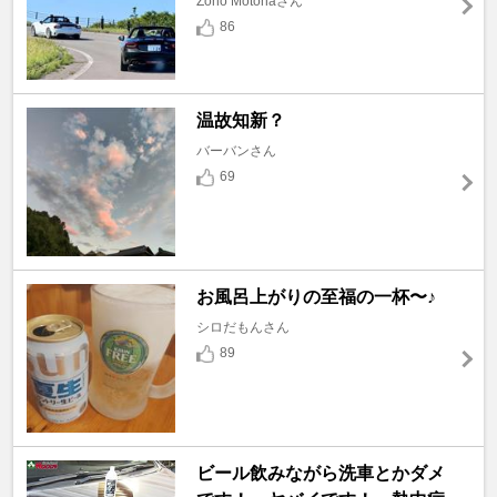
Zono Motonaさん
86
温故知新？
バーバンさん
69
お風呂上がりの至福の一杯〜♪
シロだもんさん
89
ビール飲みながら洗車とかダメ