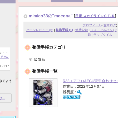
mimico33の"mocona"
[
]
日産 スカイラインＧＴ‐Ｒ
プロフィール
(
愛車ログ
)
パーツレビュー (6)
|
整備手帳 (1)
|
燃費記録
|
フォトアルバム (1)
録
|
ラップタイム
整備手帳カテゴリ
ら・・
://cvw.
吸気系
 21:17
整備手帳一覧
R35エアフロ&ECU現車合わせ
きるよう
作業日 : 2022年12月07日
難易度 :
ワー