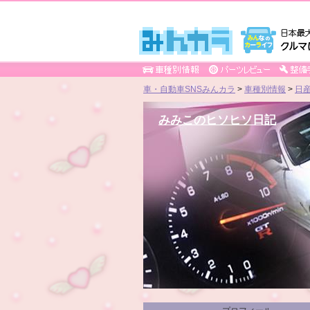
車・自動車SNSみんカラ
>
車種別情報
>
日
みみこのヒソヒソ日記