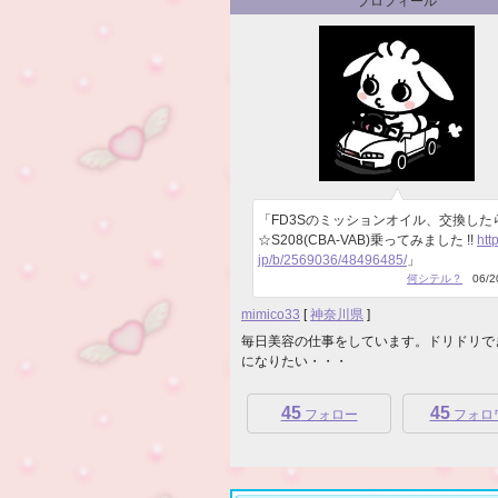
プロフィール
「FD3Sのミッションオイル、交換した
☆S208(CBA-VAB)乗ってみました !!
http
jp/b/2569036/48496485/
」
何シテル？
06/20
mimico33
[
神奈川県
]
毎日美容の仕事をしています。ドリドリで
になりたい・・・
45
45
フォロー
フォロ