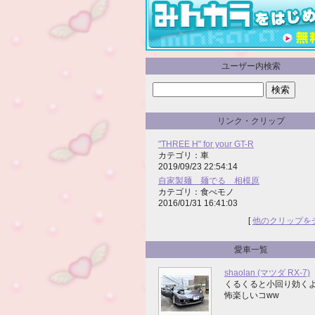
ユーザー内検索
リンク・クリップ
"THREE H" for your GT-R
カテゴリ：車
2019/09/23 22:54:14
自家製麺 麺でる 相模原
カテゴリ：食べモノ
2016/01/31 16:41:03
[
他のクリップを
愛車一覧
shaolan (マツダ RX-7)
くるくると小回り効く
怖楽しいコww