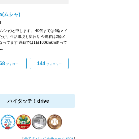
ia(ムシャ)
]
a(ムシャ)と申します。 40代までは4輪メイ
たが、生活環境も変わり 今現在は2輪メ
なってます 通勤では1日100kmkm走って
..
68
144
フォロー
フォロワー
ハイタッチ！drive
[
全てのバッジをチェック (90)
]