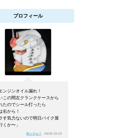
プロフィール
エンジンオイル漏れ！
いこの間左クランクケースから
れたのでシール打ったら
は右から！
ラす気力ないので明日バイク屋
行くか〜」
何シテル？
06/30 20:23