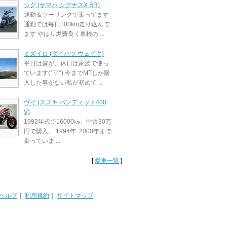
シグ (ヤマハ シグナスX SR)
通勤＆ツーリングで乗ってます
通勤では毎日100km走り込んで
ます やはり燃費良く車検の ...
ミズイロ (ダイハツ ウェイク)
平日は嫁が、休日は家族で使っ
ています(°▽°) 今までMTしか購
入した事がない私が初めて ...
ヴイ (スズキ バンディット400
V)
1992年式で16000㎞、中古30万
円で購入。 1994年ｰ2000年まで
乗っていま ...
[
愛車一覧
]
ヘルプ
｜
利用規約
｜
サイトマップ