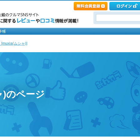
muxia(ムシャ)]
シャ)のページ