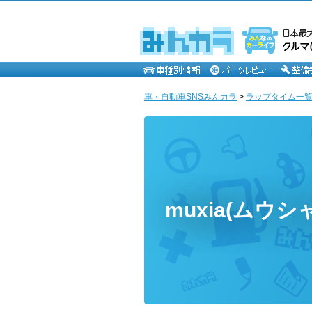
車・自動車SNSみんカラ
>
ラップタイム一覧 [
muxia(ムウ