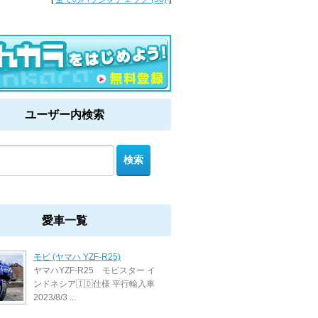
ユーザー内検索
愛車一覧
モビ (ヤマハ YZF-R25)
ヤマハYZF-R25 モビスター イ
ンドネシア🇮🇩仕様 平行輸入車
2023/8/3 ...