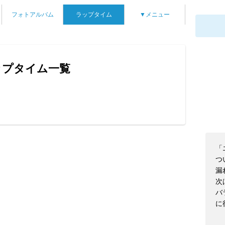
フォトアルバム
ラップタイム
▼メニュー
ラップタイム一覧
ん
「
つ
漏
次
バ
に