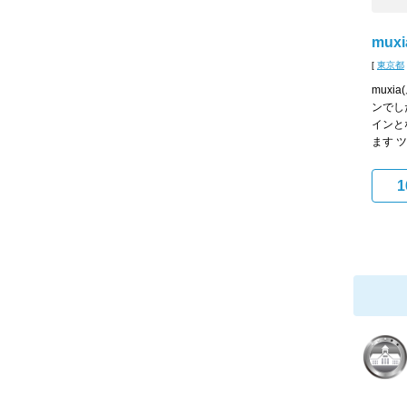
mux
[
東京都
muxi
ンでし
インと
ます ツ.
1