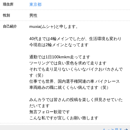
東京都
現住所
男性
性別
muxia(ムシャ)と申します。
自己紹介
40代までは4輪メインでしたが、生活環境も変わり
今現在は2輪メインとなってます
通勤では1日100kmkm走ってます
ツーリングでは良い景色を求めて走ります
それでも走り足りないくらいなバイクおバカさんで
す（笑）
仕事でも世界、国内選手権関連の車 バイクレース
車両絡みの職に就くくらい病んでます（笑）
みんカラでは皆さんの投稿を楽しく拝見させていた
だいてます
無言フォロー歓迎です
こんな私ですが宜しくお願い致します