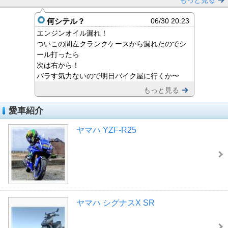
もっと見る
何シテル？
06/30 20:23
エンジンオイル漏れ！
ついこの間左クランクケースから漏れたのでシ
ール打ったら
次は右から！
バラす気力ないので明日バイク屋に行くか〜
もっと見る
愛車紹介
ヤマハ YZF-R25
ヤマハ シグナスX SR