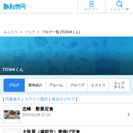
ログイン
メニュー
みんカラ
ブログ
ブログ一覧 [TOSHIくん]
TOSHIくん
ラップ
ブログ
愛車紹介
アルバム
グループ
ヒストリ
タイム
[
写真表示
｜
カテゴリ選択
｜
過去のブログ
]
忠峰 酢豚定食
2022/11/28 22:16
大阪屋（備前市）唐揚げ定食