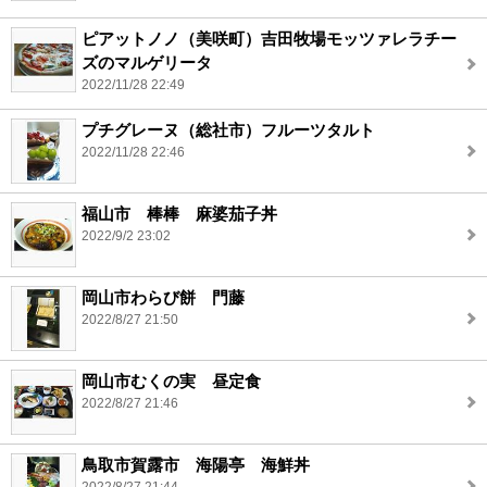
ピアットノノ（美咲町）吉田牧場モッツァレラチー
ズのマルゲリータ
2022/11/28 22:49
プチグレーヌ（総社市）フルーツタルト
2022/11/28 22:46
福山市 棒棒 麻婆茄子丼
2022/9/2 23:02
岡山市わらび餅 門藤
2022/8/27 21:50
岡山市むくの実 昼定食
2022/8/27 21:46
鳥取市賀露市 海陽亭 海鮮丼