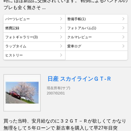
時に ほぼ新品に交換されています。 転倒によるハンドルの
ブレも全く無さそ ...
パーツレビュー
整備手帳(1)
燃費記録
フォトアルバム(1)
フォトギャラリー(3)
クルマレビュー
ラップタイム
愛車ログ
ヒストリー
日産 スカイラインＧＴ‐Ｒ
現在所有(サブ)
2007/02/01
買った当時、安月給なのに３２ＧＴ－Ｒが欲しくて かなり
無理をして５年ローンで 新古車を購入して早27年目突