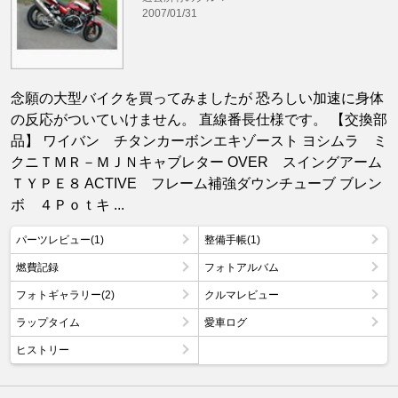
2007/01/31
念願の大型バイクを買ってみましたが 恐ろしい加速に身体
の反応がついていけません。 直線番長仕様です。 【交換部
品】 ワイバン チタンカーボンエキゾースト ヨシムラ ミ
クニＴＭＲ－ＭＪＮキャブレター OVER スイングアーム
ＴＹＰＥ８ ACTIVE フレーム補強ダウンチューブ ブレン
ボ ４Ｐｏｔキ ...
パーツレビュー(1)
整備手帳(1)
燃費記録
フォトアルバム
フォトギャラリー(2)
クルマレビュー
ラップタイム
愛車ログ
ヒストリー