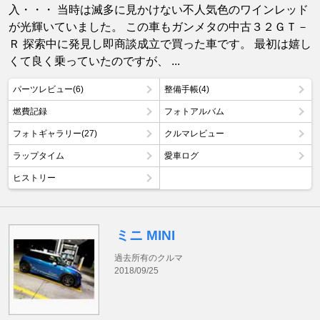
入・・・ 当時は滅多に見かけない不人気色のワインレッド
が光輝いていました。 この車もガンメタの中古３２ＧＴ－
Ｒ 探索中に発見し即商談成立で買った車です。 最初は嬉し
くて良く乗っていたのですが、 ...
パーツレビュー(6)
整備手帳(4)
燃費記録
フォトアルバム
フォトギャラリー(27)
クルマレビュー
ラップタイム
愛車ログ
ヒストリー
ミニ MINI
過去所有のクルマ
2018/09/25