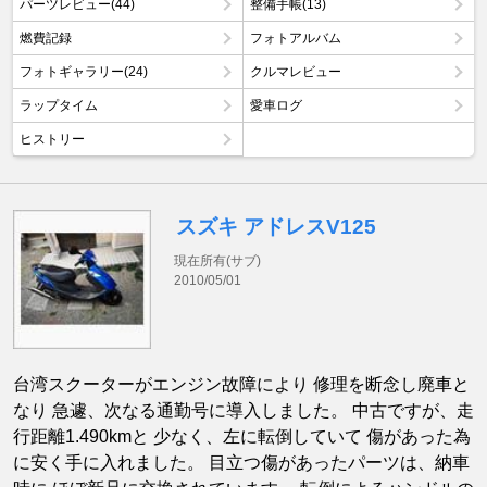
パーツレビュー(44)
整備手帳(13)
燃費記録
フォトアルバム
フォトギャラリー(24)
クルマレビュー
ラップタイム
愛車ログ
ヒストリー
スズキ アドレスV125
現在所有(サブ)
2010/05/01
台湾スクーターがエンジン故障により 修理を断念し廃車と
なり 急遽、次なる通勤号に導入しました。 中古ですが、走
行距離1.490kmと 少なく、左に転倒していて 傷があった為
に安く手に入れました。 目立つ傷があったパーツは、納車