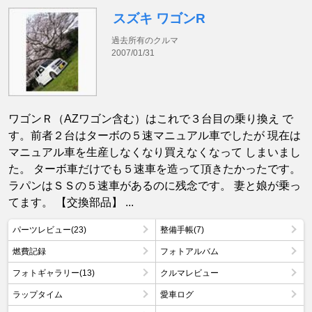
スズキ ワゴンR
過去所有のクルマ
2007/01/31
ワゴンＲ（AZワゴン含む）はこれで３台目の乗り換え で
す。前者２台はターボの５速マニュアル車でしたが 現在は
マニュアル車を生産しなくなり買えなくなって しまいまし
た。 ターボ車だけでも５速車を造って頂きたかったです。
ラパンはＳＳの５速車があるのに残念です。 妻と娘が乗っ
てます。 【交換部品】 ...
パーツレビュー(23)
整備手帳(7)
燃費記録
フォトアルバム
フォトギャラリー(13)
クルマレビュー
ラップタイム
愛車ログ