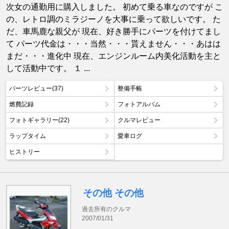
次女の通勤用に購入しました。 初めて乗る車なのですが こ
の、レトロ調のミラジーノを大事に乗って欲しいです。 た
だ、車馬鹿な親父が 現在、好き勝手にパーツを付けてまし
て パーツ代金は・・・当然・・・貰えません・・・あはは
まだ・・・進化中 現在、エンジンルーム内美化活動を主と
して活動中です。 １ ...
パーツレビュー(37)
整備手帳
燃費記録
フォトアルバム
フォトギャラリー(22)
クルマレビュー
ラップタイム
愛車ログ
ヒストリー
その他 その他
過去所有のクルマ
2007/01/31