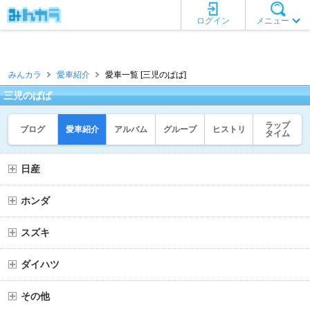
ログイン
メニュー
みんカラ
愛車紹介
愛車一覧 [三児のぱぱ]
三児のぱぱ
ラップ
ブログ
愛車紹介
アルバム
グループ
ヒストリ
タイム
日産
ホンダ
スズキ
ダイハツ
その他