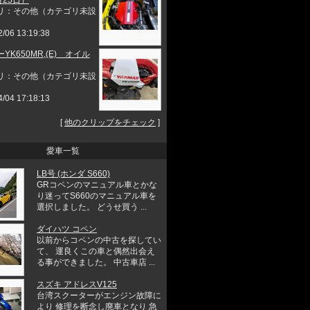
リ：その他（カテゴリ未設
2/06 13:19:38
YK650MR,(E) オイル
リ：その他（カテゴリ未設
4/04 17:18:13
[
他のクリップをチェック
]
愛車一覧
LB号 (ホンダ S660)
GRコペンのマニュアル車とかな
り迷ってS660のマニュアル車を
選択しました。 どうせ買う ...
ダイハツ コペン
以前からコペンの中古を探してい
て、 運良くこの車と偶然出会え
る事ができました。 中古車店 ...
スズキ アドレスV125
台湾スクーターがエンジン故障に
より 修理を断念し廃車となり 急