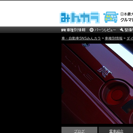
車・自動車SNSみんカラ
>
車種別情報
>
ダ
ブログ
愛車紹介