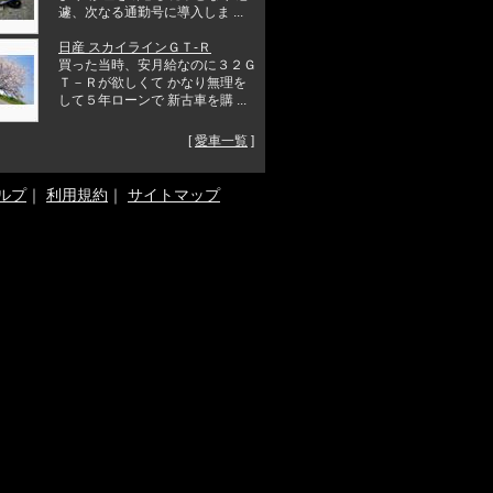
遽、次なる通勤号に導入しま ...
日産 スカイラインＧＴ‐Ｒ
買った当時、安月給なのに３２Ｇ
Ｔ－Ｒが欲しくて かなり無理を
して５年ローンで 新古車を購 ...
[
愛車一覧
]
ルプ
｜
利用規約
｜
サイトマップ