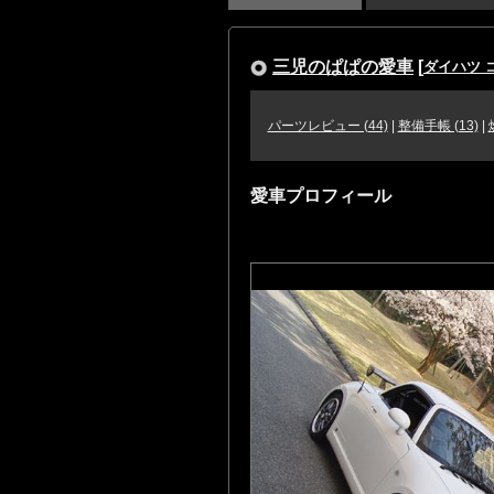
三児のぱぱの愛車
[
ダイハツ 
パーツレビュー (44)
|
整備手帳 (13)
|
愛車プロフィール