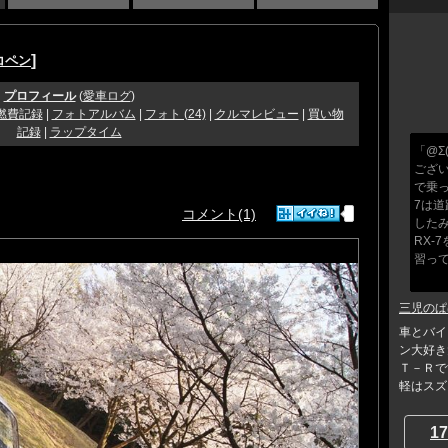
]
コペン
プロフィール
(
愛車ログ
)
燃費記録
|
フォトアルバム
|
フォト (24)
|
クルマレビュー
|
買い物
記録
|
ラップタイム
「@Σ
ござい
で乗っ
7は
コメント(1)
した
RX-
習っ
三児のぱ
車とバイ
ン大好き
Ｔ－Ｒで
軽はスズ..
17