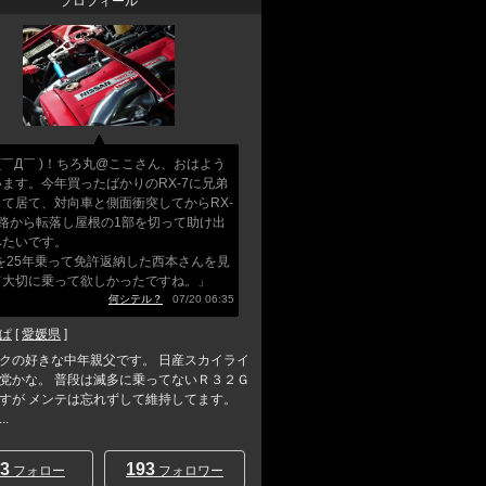
プロフィール
(￣Д￣ )！ちろ丸@ここさん、おはよう
ます。今年買ったばかりのRX-7に兄弟
て居て、対向車と側面衝突してからRX-
道路から転落し屋根の1部を切って助け出
みたいです。
7を25年乗って免許返納した西本さんを見
て大切に乗って欲しかったですね。」
何シテル？
07/20 06:35
ぱ
[
愛媛県
]
クの好きな中年親父です。 日産スカイライ
党かな。 普段は滅多に乗ってないＲ３２Ｇ
すが メンテは忘れずして維持してます。
.
3
193
フォロー
フォロワー