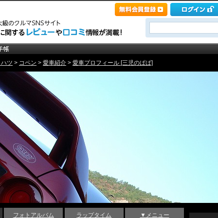
イハツ
>
コペン
>
愛車紹介
>
愛車プロフィール [三児のぱぱ]
フォトアルバム
ラップタイム
▼メニュー