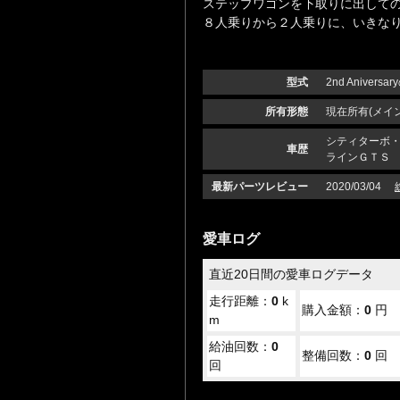
ステップワゴンを下取りに出して
８人乗りから２人乗りに、いきな
型式
2nd Aniversa
所有形態
現在所有(メイン
シティターボ・
車歴
ラインＧＴＳ
最新パーツレビュー
2020/03/04
愛車ログ
直近20日間の愛車ログデータ
走行距離：
0
k
購入金額：
0
円
m
給油回数：
0
整備回数：
0
回
回