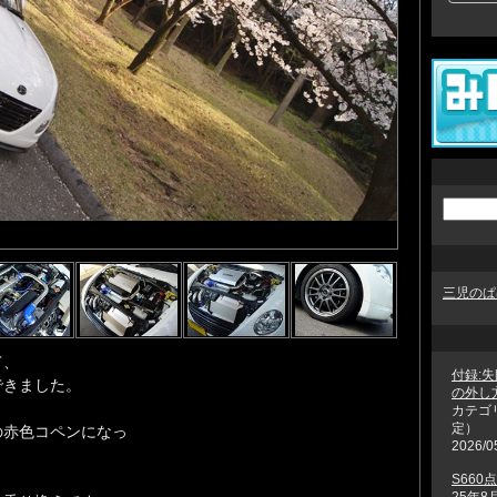
三児のぱ
て、
付録:
できました。
の外し
カテゴ
定）
の赤色コペンになっ
2026/0
S66
25年8