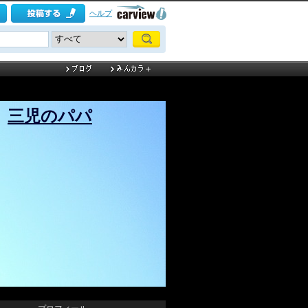
ヘルプ
三児のパパ