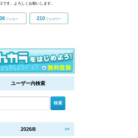
0051です。よろしくお願いします。
06
210
フォロー
フォロワー
ユーザー内検索
2026/8
>>