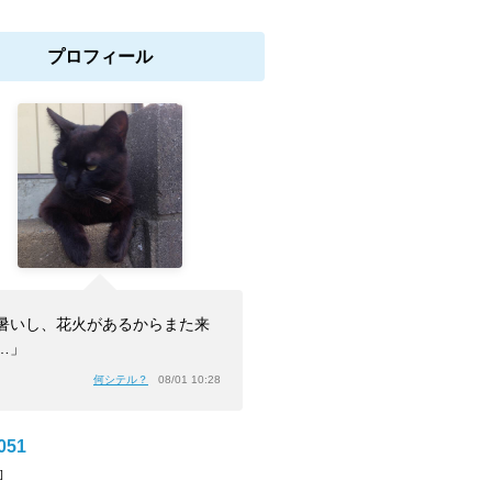
プロフィール
暑いし、花火があるからまた来
…」
何シテル？
08/01 10:28
051
]