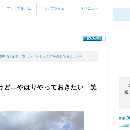
フォトアルバム
ラップタイム
▼メニュー
準備
| 記事一覧 |
ルーフボックスを外してみた ... >>
「
けど…やはりやっておきたい 笑
週
mai0
[
千葉県