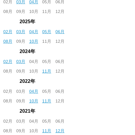
02月
03月
04月
05月
06月
08月
09月
10月
11月
12月
2025年
02月
03月
04月
05月
06月
08月
09月
10月
11月
12月
2024年
02月
03月
04月
05月
06月
08月
09月
10月
11月
12月
2022年
02月
03月
04月
05月
06月
08月
09月
10月
11月
12月
2021年
02月
03月
04月
05月
06月
08月
09月
10月
11月
12月