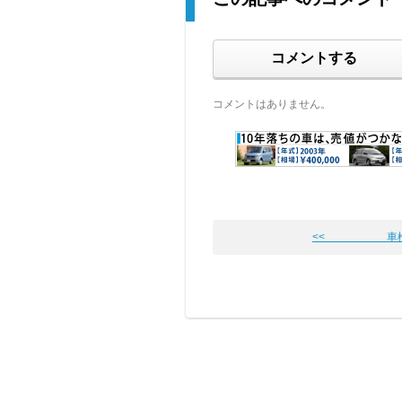
コメントする
コメントはありません。
<< 車検