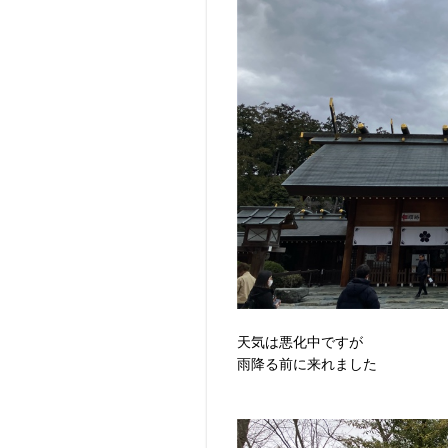
天気は悪化中ですが
雨降る前に来れました