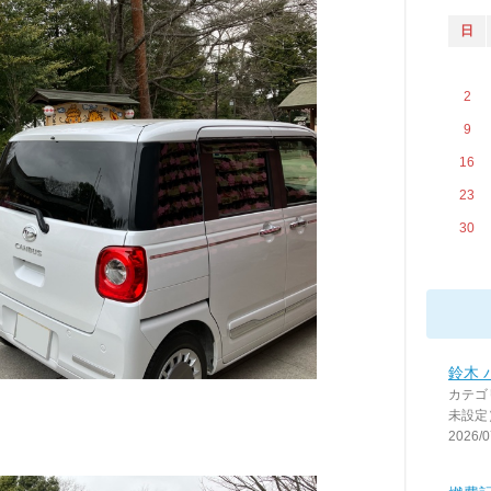
日
2
9
16
23
30
鈴木 
カテゴ
未設定
2026/0