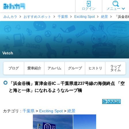
ログイン
メニュー
みんカラ
おすすめスポット
千葉県
Exciting Spot
絶景
「浜金谷橋
Vetch
ラップ
ブログ
愛車紹介
アルバム
グループ
ヒストリ
タイム
「浜金谷橋」富津金谷IC→千葉県道237号線の海側終点 「空
と海と一体」になれるようなループ橋
カテゴリ :
千葉県
>
Exciting Spot
>
絶景