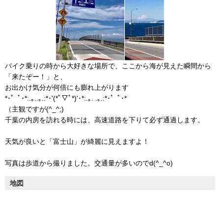
バイク乗りの時から大好きな場所で、ここから海が見えた瞬間から
「来たぞー！」と、
お出かけ気分が何倍にも膨れ上がります
*･゜ﾟ･*:.｡..｡.:*･'(*ﾟ▽ﾟ*)'･*:.｡. .｡.:*･゜ﾟ･*
（主観ですが(^_^;)
千葉の内房を訪れる時には、高速道路を下りて必ず通過します。
天気が良いと「富士山」が綺麗に見えますよ！
写真は歩道から撮りました。交通量が多いのでd(^_^o)
地図