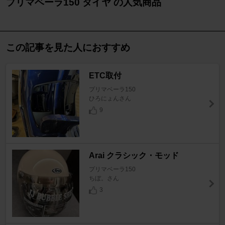
プリマベーラ150 タイヤ の人気商品
この記事を見た人におすすめ
ETC取付
プリマベーラ150
ひろにょんさん
9
Arai クラシック・モッド
プリマベーラ150
ちぼ。さん
3