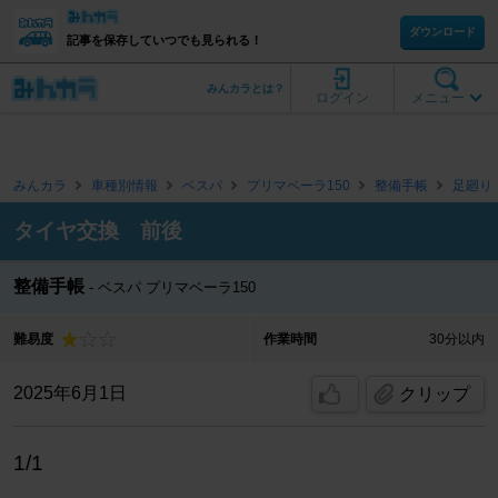
ダウンロード
記事を保存していつでも見られる！
みんカラとは？
ログイン
メニュー
みんカラ
車種別情報
ベスパ
プリマベーラ150
整備手帳
足廻り
タイヤ交換 前後
整備手帳
ベスパ プリマベーラ150
難易度
作業時間
30分以内
2025年6月1日
クリップ
1/1