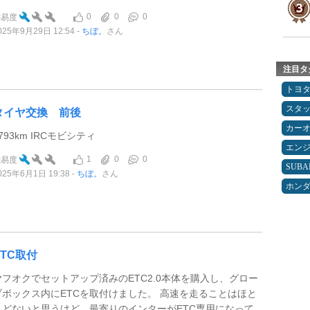
0
0
0
難易度
025年9月29日 12:54
ちぼ。
さん
注目タ
トヨ
スタ
タイヤ交換 前後
カー
793km IRCモビシティ
エン
1
0
0
難易度
SUBA
025年6月1日 19:38
ちぼ。
さん
ホン
ETC取付
ヤフオクでセットアップ済みのETC2.0本体を購入し、グロー
ブボックス内にETCを取付けました。 高速を走ることはほと
んどないと思うけど、最寄りのインターがETC専用になって