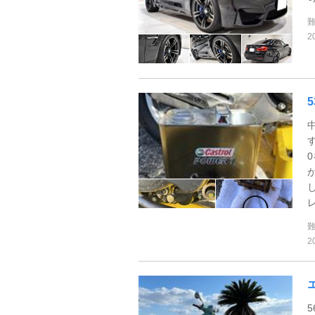
2
レ
2
5