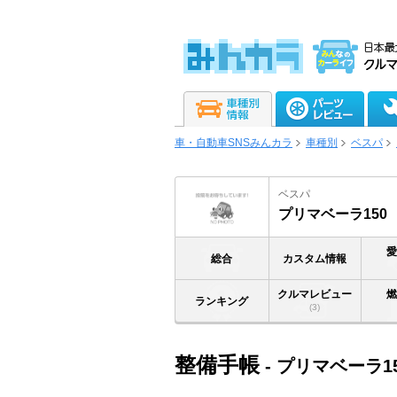
車・自動車SNSみんカラ
車種別
ベスパ
ベスパ
プリマベーラ150
総合
カスタム情報
クルマレビュー
ランキング
(3)
整備手帳
- プリマベーラ1