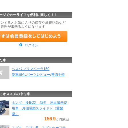
ージでカーライフを便利に楽しく！！
インするとお気に入りの保存や燃費記録など
な管理が出来るようになります
ログイン
た車
ベスパ プリマベーラ150
愛車紹介
/
パーツレビュー
/
整備手帳
にオススメの中古車
ホンダ N-BOX 新型 届出済未使
用車 片側電動スライドド（愛媛
県）
156.9
万円
(税込)
スズキ ワゴンR スズキセーフテ