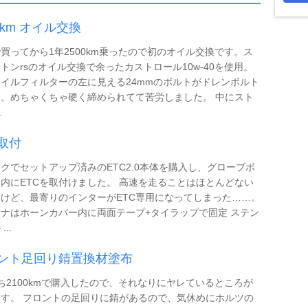
5km オイル交換
買ってから1年2500km乗ったので初のオイル交換です。ス
トンrsのオイル交換で余ったカストロール10w-40を使用。
イルフィルターの左に見える24mmのボルトがドレンボルト
。めちゃくちゃ硬く締められてて苦労しました。 中にスト
.
C取付
クでセットアップ済みのETC2.0本体を購入し、グローブボ
内にETCを取付けました。 高速を走ることはほとんどない
けど、最寄りのインターがETC専用になってしまった……。
ナはホーンカバー内に両面テープ+タイラップで固定 ステン
...
ント足回り錆置換材塗布
ち2100kmで購入したので、それなりにヤレているところが
す。 フロントの足回りに錆があるので、気休めにホルツの