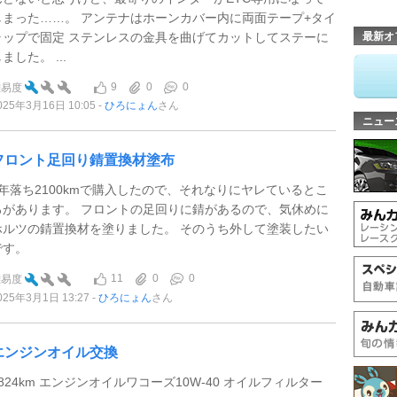
しまった……。 アンテナはホーンカバー内に両面テープ+タイ
ラップで固定 ステンレスの金具を曲げてカットしてステーに
最新オ
ました。 ...
9
0
0
難易度
025年3月16日 10:05
ひろにょん
さん
ニュー
フロント足回り錆置換材塗布
4年落ち2100kmで購入したので、それなりにヤレているとこ
ろがあります。 フロントの足回りに錆があるので、気休めに
ホルツの錆置換材を塗りました。 そのうち外して塗装したい
です。
11
0
0
難易度
025年3月1日 13:27
ひろにょん
さん
エンジンオイル交換
2824km エンジンオイルワコーズ10W-40 オイルフィルター