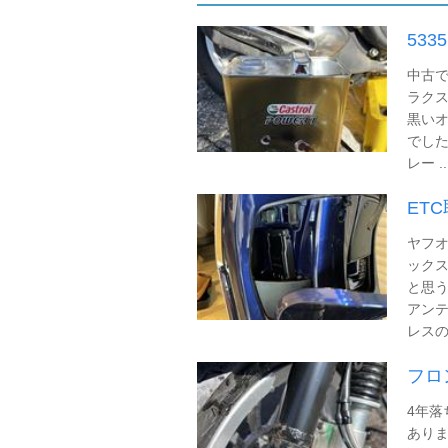
533
中古で
ラクス
黒いオ
でした
レー ..
ET
ヤフオ
ックス
と思う
アンテ
レスの 
フロ
4年落
ありま