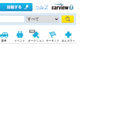
ヘルプ
愛車
イベント
オークション
サーキット
みんカラ＋