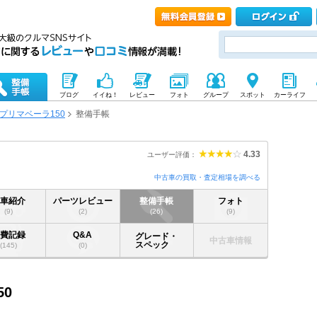
ブログ
イイね！
レビュー
フォト
グループ
スポット
カーライフ
プリマベーラ150
整備手帳
4.33
ユーザー評価：
中古車の買取・査定相場を調べる
愛車紹介
パーツレビュー
整備手帳
フォト
(9)
(2)
(26)
(9)
燃費記録
Q&A
グレード・
中古車情報
スペック
(145)
(0)
50