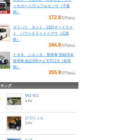
ィサポート/デュアルセンサ（千葉
県）
172.8
万円
(税込)
ダイハツ タント LEDオートライ
ト パワースライドドアウ（広島
県）
184.8
万円
(税込)
トヨタ シエンタ 禁煙車 登録済未
使用車 純正9型ナビ ETC2.0（群馬
県）
355.9
万円
(税込)
ンキング
991-911
4 PV
ひろにょん
3 PV