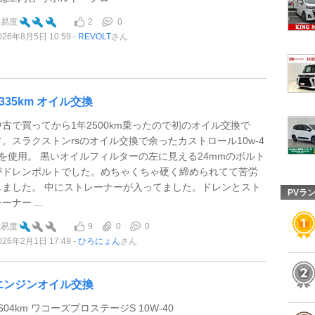
2
0
難易度
026年8月5日 10:59
REVOLT
さん
5335km オイル交換
中古で買ってから1年2500km乗ったので初のオイル交換で
す。スラクストンrsのオイル交換で余ったカストロール10w-4
0を使用。 黒いオイルフィルターの左に見える24mmのボルト
がドレンボルトでした。めちゃくちゃ硬く締められてて苦労
しました。 中にストレーナーが入ってました。ドレンとスト
PVラ
ーナー ...
9
0
0
難易度
026年2月1日 17:49
ひろにょん
さん
エンジンオイル交換
604km ワコーズプロステージS 10W-40