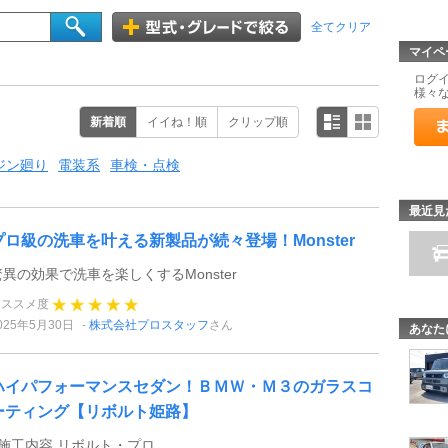
全てクリア
マイペ
ログ
様々
新着順
イイね！順
クリップ順
ジン廻り
電装系
車検・点検
最近見
プロ級の洗車を叶える新製品が続々登場！Monster
驚異の効果で洗車を楽しくするMonster
オススメ度
025年5月30日
株式会社プロスタッフ
さん
あなた
ハイパフォーマンスセダン！ＢＭＷ・Ｍ３のガラスコ
ーティング【リボルト姫路】
●施工内容 リボルト・プロ