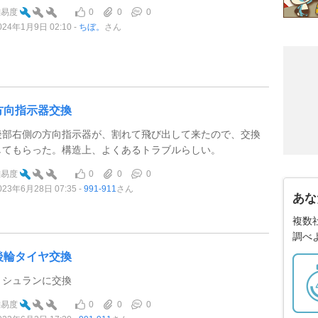
0
0
0
難易度
024年1月9日 02:10
ちぼ。
さん
方向指示器交換
後部右側の方向指示器が、割れて飛び出して来たので、交換
してもらった。構造上、よくあるトラブルらしい。
0
0
0
難易度
023年6月28日 07:35
991-911
さん
あな
複数
調べ
後輪タイヤ交換
ミシュランに交換
0
0
0
難易度