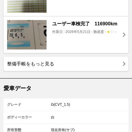
ユーザー車検完了 116900km
作業日 : 2026年5月21日
-
難易度 :
★
☆
☆
整備手帳をもっと見る
愛車データ
グレード
G(CVT_1.5)
ボディーカラー
白
所有形態
現在所有(サブ)