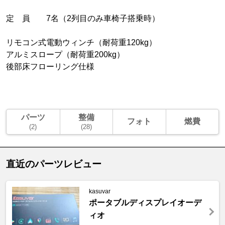
定 員 7名（2列目のみ車椅子搭乗時）
リモコン式電動ウィンチ（耐荷重120kg）
アルミスロープ（耐荷重200kg）
後部床フローリング仕様
パーツ
整備
フォト
燃費
(2)
(28)
直近のパーツレビュー
kasuvar
ポータブルディスプレイオーデ
ィオ