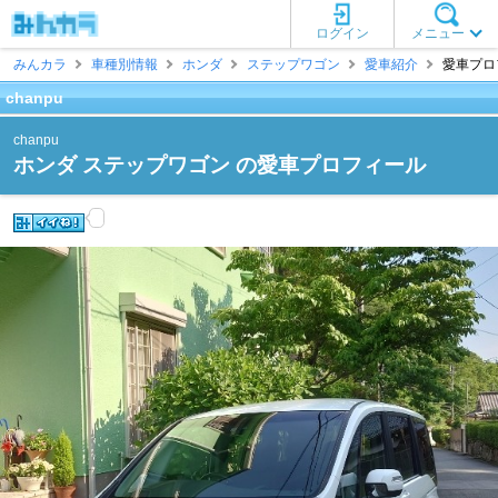
ログイン
メニュー
みんカラ
車種別情報
ホンダ
ステップワゴン
愛車紹介
愛車プロフ
chanpu
chanpu
ホンダ ステップワゴン の愛車プロフィール