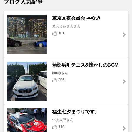
ブログ人気記事
東京🗼夜会📸会 🚗💨🎶
まんじゅさんさん
101
蒲郡浜町テニス&懐かしのBGM
kurajiさん
206
福生七夕まつりです。
つよ太郎さん
116