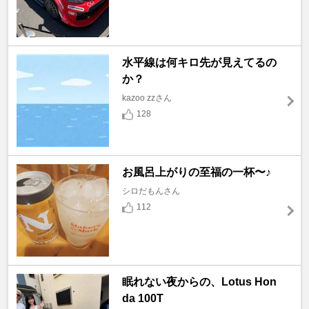
水平線は何キロ先が見えてるの
か？
kazoo zzさん
128
お風呂上がりの至福の一杯〜♪
シロだもんさん
112
眠れない夜からの、Lotus Hon
da 100T