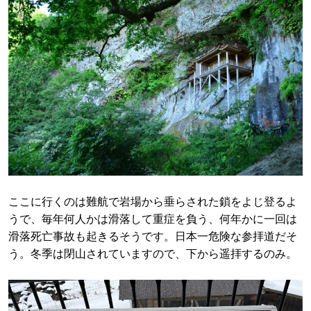
ここに行くのは難航で岩場から垂らされた鎖をよじ登るよ
うで、毎年何人かは滑落して重症を負う、何年かに一回は
滑落死亡事故も起きるそうです。日本一危険な参拝道だそ
う。冬季は閉山されていますので、下から遥拝するのみ。