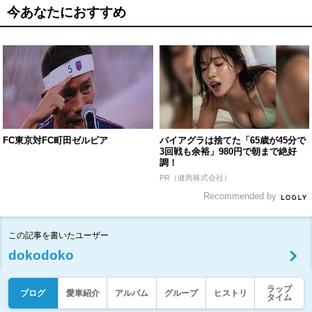
今あなたにおすすめ
FC東京対FC町田ゼルビア
バイアグラは捨てた「65歳が45分で
3回戦も余裕」980円で朝まで絶好
調！
PR（健商株式会社）
Recommended by
この記事を書いたユーザー
dokodoko
ラップ
ブログ
愛車紹介
アルバム
グループ
ヒストリ
タイム