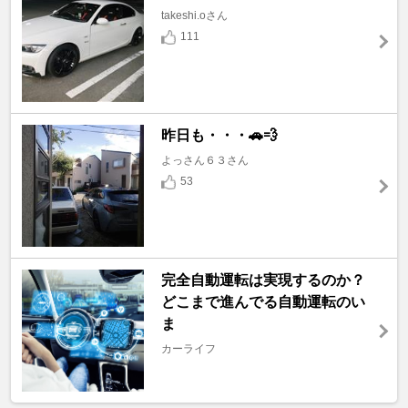
takeshi.oさん
111
昨日も・・・🚗💨
よっさん６３さん
53
完全自動運転は実現するのか？
どこまで進んでる自動運転のい
ま
カーライフ