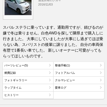
過去所有のクルマ
2016/11/03
スバル ステラに乗っています。通勤用ですが、錆びるのが
嫌で冬は乗りません。白色4WDを探して隣県まで購入しに
行きました。 大事にしていましたが大事にし過ぎてほぼ乗
らない為、スバリストの後輩に譲りました。 自分の車両保
有歴で1番長い車でした。 新しいオーナーに可愛がっても
らってほしいものです。
パーツレビュー(5)
整備手帳(1)
燃費記録
フォトアルバム
フォトギャラリー
クルマレビュー
ラップタイム
愛車ログ
ヒストリー