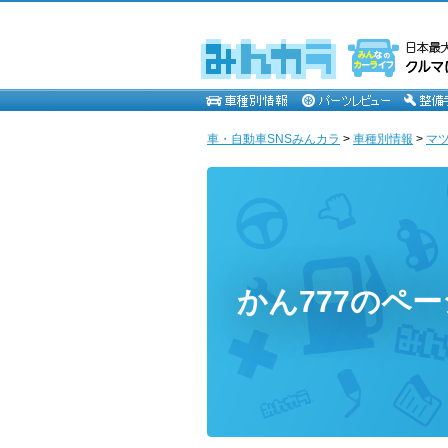
車・自動車SNSみんカラ
>
車種別情報
>
マ
かん777のペー