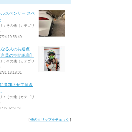
ールスペンサー スペ
ー
リ：その他（カテゴリ
）
7/24 19:58:49
になる人の共通点
【言葉の空間認識】
リ：その他（カテゴリ
）
2/31 13:18:01
Cに参加させて頂き
た。
リ：その他（カテゴリ
）
1/05 02:51:51
[
他のクリップをチェック
]