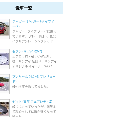
愛車一覧
ジャガー (ジャガー Fタイプ ク
ーペ)
ジャガー Fタイプ クーペに乗っ
ています。 グレードはS、色は
イタリアンレーシングレッド ...
セブン (マツダ RX-7)
エアロ：前・横：C-WEST、
後：サンアイ 足回り：サンアイ
オリジナル ホイール：WOR ...
プレちゃん (ホンダ プレリュー
ド)
峠や湾岸を流してました。
ゼット (日産 フェアレディZ)
峠にはもっていったが、限界ま
で攻められずに腕が痛くなって
帰った。