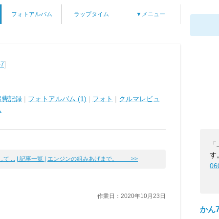
フォトアルバム
ラップタイム
▼メニュー
]
7
燃費記録
|
フォトアルバム (1)
|
フォト
|
クルマレビュ
ム
「
す
 ...
| 記事一覧 |
エンジンの組みあげまで。 >>
06
作業日：2020年10月23日
かん7