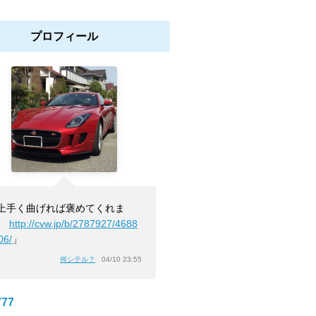
プロフィール
上手く曲げれば褒めてくれま
。
http://cvw.jp/b/2787927/4688
06/
」
何シテル？
04/10 23:55
77