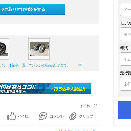
ーツの取り付け相談をする
モデ
年式
 ...
| 記事一覧 |
エンジンの組みあげまで。 >>
走行
イイね！0件