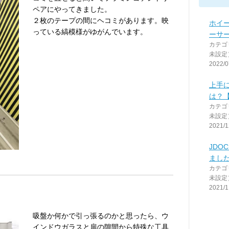
ペアにやってきました。
２枚のテープの間にヘコミがあります。映
ホイ
っている縞模様がゆがんでいます。
ーサ
カテゴ
未設定
2022/0
上手
は？
カテゴ
未設定
2021/1
JDO
まし
カテゴ
未設定
2021/1
吸盤か何かで引っ張るのかと思ったら、ウ
インドウガラスと扉の隙間から特殊な工具