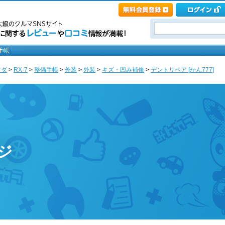
ツダ
>
RX-7
>
整備手帳
>
外装
>
外装
>
キズ・凹み補修
>
デントリペア [かん777]
ジ