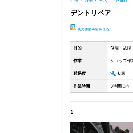
外装
外装
キズ・凹み補修
デントリペア
他の整備手帳を見る
目的
修理・故障
作業
ショップ作
難易度
初級
作業時間
3時間以内
1