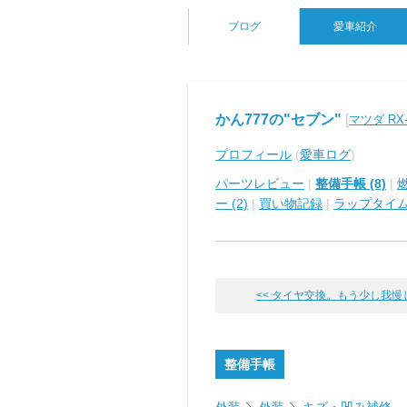
ブログ
愛車紹介
かん777の"セブン"
[
マツダ RX-
プロフィール
(
愛車ログ
)
パーツレビュー
|
整備手帳 (8)
|
ー (2)
|
買い物記録
|
ラップタイ
<< タイヤ交換。もう少し我慢して
整備手帳