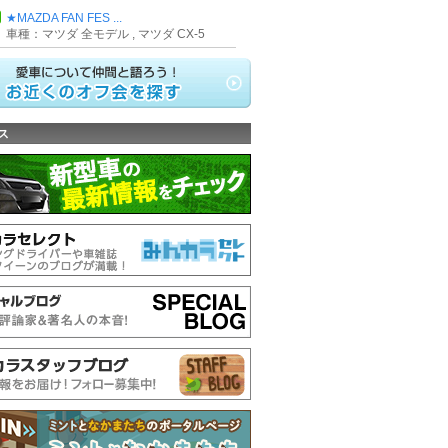
★MAZDA FAN FES ...
車種：マツダ 全モデル , マツダ CX-5
ス