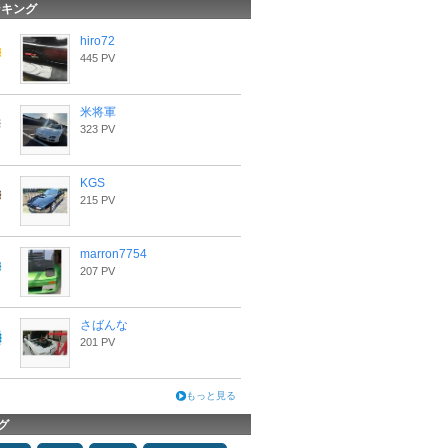
ンキング
hiro72
445 PV
米将軍
323 PV
KGS
215 PV
marron7754
207 PV
さばんな
201 PV
もっと見る
グ