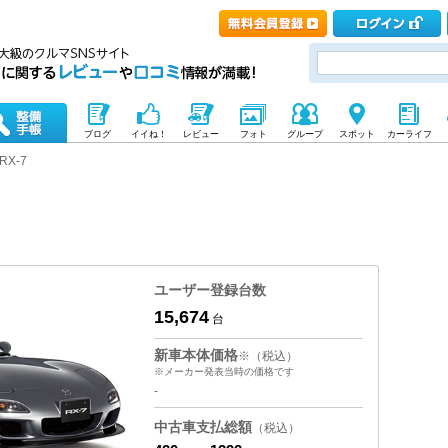
ブログ
イイね！
レビュー
フォト
グループ
スポット
カーライフ
RX-7
ユーザー登録台数
15,674
台
新車本体価格
※（税込）
※メーカー発表当時の価格です
-
中古車支払総額
（税込）