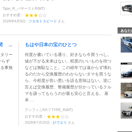
Type_R_バサーストR(MT)
おすすめ度：
2026年8月9日
ツカモトスピード
さん
あなた
 ...
もはや日本の宝のひとつ
ータリー
何度か書いている通り、好きなら今買うべし。
からず
値が下がる未来はない。程度のいいものを待つ
れる事無
などは無駄なこと。この経年では遠からず壊れ
るのだから交換履歴のわからないタマを買うな
ら、今程度が良い悪いを語る意味はない。逆に
言えば交換履歴、整備履歴が分かっているクル
マを譲ってもらうのが最も安心と言える。 基
本 ...
アンフィニRX-7 TYPE_R(MT)
おすすめ度：
2026年7月25日
ひでエリ
さん