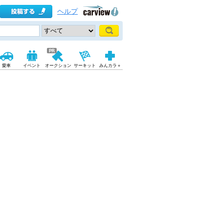
ヘルプ
愛車
イベント
オークション
サーキット
みんカラ＋