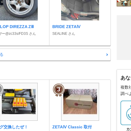
LOP DIREZZA ZⅢ
BRIDE ZETAⅣ
ー@zc33s/FD3S さん
SEALINE さん
る
あな
複数
調べ
グ交換したぜ！
ZETAⅣ Classic 取付