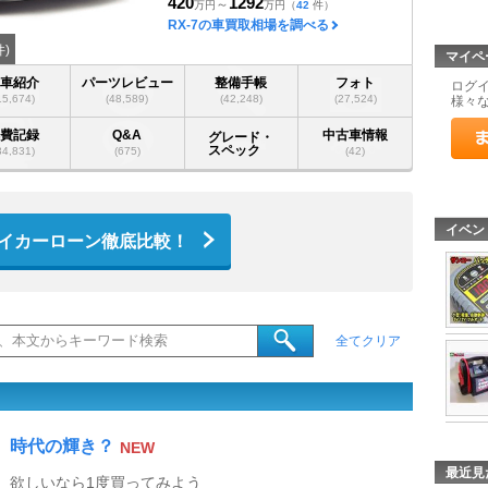
420
1292
～
万円
万円
（
42
件）
RX-7の車買取相場を調べる
)
マイペ
愛車紹介
パーツレビュー
整備手帳
フォト
ログ
15,674)
(48,589)
(42,248)
(27,524)
様々
燃費記録
Q&A
中古車情報
グレード・
スペック
34,831)
(675)
(42)
イベン
イカーローン徹底比較！
全てクリア
時代の輝き？
NEW
最近見
欲しいなら1度買ってみよう