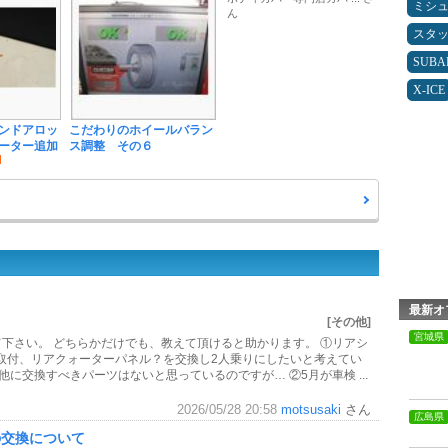
ミシ
ん
スタ
SUBA
X-ICE
ンドアロッ
こだわりのホイールバラン
ーター追加
ス調整 その６
最新オ
[その他]
宮城県
下さい。 どちらかだけでも、教えて頂けると助かります。 ①リアシ
取付、リアクォーターパネル？を交換し2人乗りにしたいと考えてい
に交換すべきパーツはないと思っているのですが… ②5月が車検 ...
2026/05/28 20:58
motsusaki
さん
広島県
の交換について