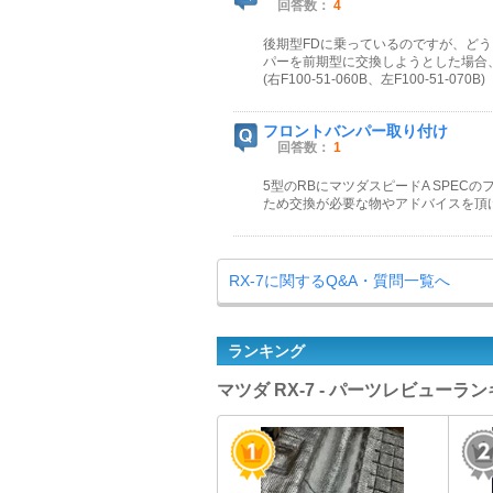
回答数：
4
後期型FDに乗っているのですが、ど
パーを前期型に交換しようとした場合、 ・
(右F100-51-060B、左F100-51-070B
フロントバンパー取り付け
回答数：
1
5型のRBにマツダスピードA SPE
ため交換が必要な物やアドバイスを頂
RX-7に関するQ&A・質問一覧へ
ランキング
マツダ RX-7 - パーツレビューラ