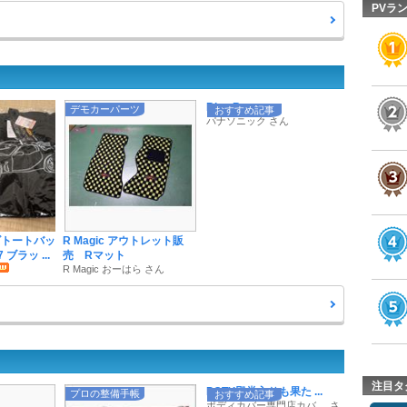
PVラ
Blue Batter ...
デモカーパーツ
おすすめ記事
パナソニック さん
ズトートバッ
R Magic アウトレット販
 ブラッ ...
売 Rマット
R Magic おーはら さん
注目タ
POTY殿堂入りも果た ...
プロの整備手帳
おすすめ記事
ボディカバー専門店カバ ... さ