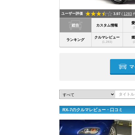
ユーザー評価
3.97
(
1283
件
総合
カスタム情報
(
クルマレビュー
ランキング
(1,283)
(
マ
RX-7のクルマレビュー・口コミ