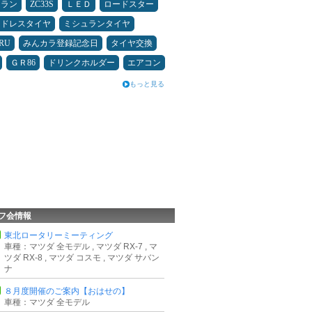
ュラン
ZC33S
ＬＥＤ
ロードスター
ッドレスタイヤ
ミシュランタイヤ
RU
みんカラ登録記念日
タイヤ交換
ＧＲ86
ドリンクホルダー
エアコン
もっと見る
フ会情報
東北ロータリーミーティング
車種：マツダ 全モデル , マツダ RX-7 , マ
ツダ RX-8 , マツダ コスモ , マツダ サバン
ナ
８月度開催のご案内【おはせの】
車種：マツダ 全モデル