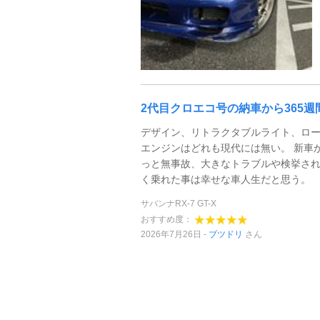
2代目クロエコ号の納車から365週間
デザイン、リトラクタブルライト、ロ
エンジンはどれも現代には無い。 新車
っと無事故、大きなトラブルや検挙さ
く乗れた事は幸せな車人生だと思う。
サバンナRX-7 GT-X
おすすめ度：
2026年7月26日
ブツドリ
さん