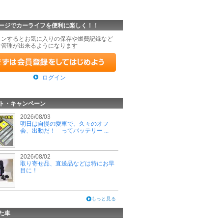
ージでカーライフを便利に楽しく！！
インするとお気に入りの保存や燃費記録など
な管理が出来るようになります
ログイン
ト・キャンペーン
2026/08/03
明日は自慢の愛車で、久々のオフ
会、出動だ！ ってバッテリー ...
2026/08/02
取り寄せ品、直送品などは特にお早
目に！
もっと見る
た車