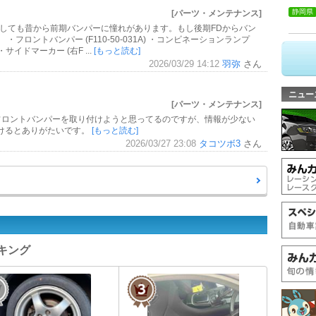
静岡県
[パーツ・メンテナンス]
うしても昔から前期バンパーに憧れがあります。もし後期FDからバン
フロントバンパー (F110-50-031A) ・コンビネーションランプ
) ・サイドマーカー (右F ...
[もっと読む]
2026/03/29 14:12
羽弥
さん
ニュー
[パーツ・メンテナンス]
Cのフロントバンパーを取り付けようと思ってるのですが、情報が少ない
けるとありがたいです。
[もっと読む]
2026/03/27 23:08
タコツボ3
さん
ンキング