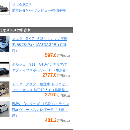
マツダ RX-7
愛車紹介
/
パーツレビュー
/
整備手帳
にオススメの中古車
マツダ RX-7 5型・エンジン圧縮
平均8.28kPa・ MAZDA SPE（京都
府）
597.6
万円
(税込)
ポルシェ 911 GTSインテリア/ア
ダプティブスポ-ツシ-ト(1（東京都）
2777.0
万円
(税込)
トヨタ アクア 禁煙車 トヨタセー
フティセンス 純正10.5イ（兵庫県）
279.0
万円
(税込)
BMW 3シリーズ LCI2 ハイライン
Pkg ヴァーネスカレザーモ（神奈川
県）
481.2
万円
(税込)