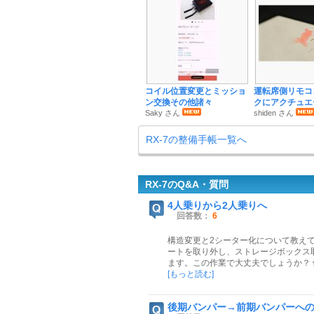
コイル位置変更とミッショ
運転席側リモコ
ン交換その他諸々
クにアクチュエ
Saky さん
shiden さん
RX-7の整備手帳一覧へ
RX-7のQ&A・質問
4人乗りから2人乗りへ
回答数：
6
構造変更と2シーター化について教えて
ートを取り外し、ストレージボックス
ます。この作業で大丈夫でしょうか？ 他
[もっと読む]
後期バンパー→前期バンパーへ