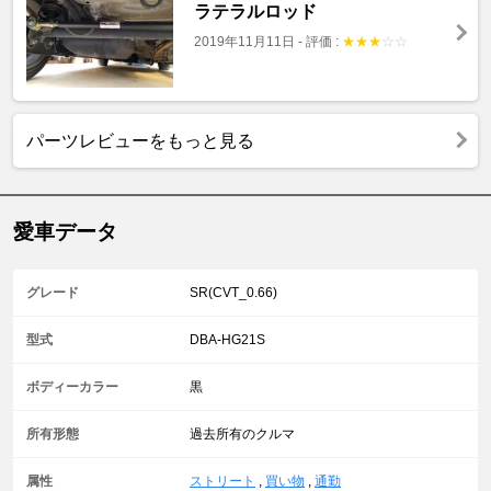
ラテラルロッド
2019年11月11日
-
評価 :
★
★
★
☆
☆
パーツレビューをもっと見る
愛車データ
グレード
SR(CVT_0.66)
型式
DBA-HG21S
ボディーカラー
黒
所有形態
過去所有のクルマ
属性
ストリート
,
買い物
,
通勤