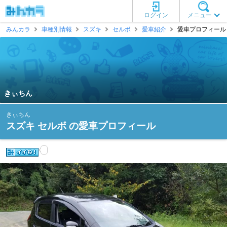
ログイン
メニュー
みんカラ
車種別情報
スズキ
セルボ
愛車紹介
愛車プロフィール 
きぃちん
きぃちん
スズキ セルボ の愛車プロフィール