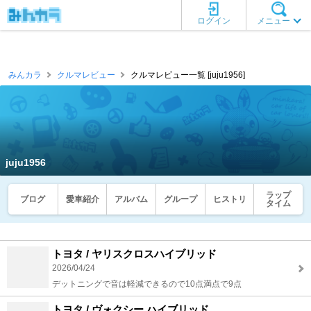
ログイン
メニュー
みんカラ
クルマレビュー
クルマレビュー一覧 [juju1956]
juju1956
ラップ
ブログ
愛車紹介
アルバム
グループ
ヒストリ
タイム
トヨタ / ヤリスクロスハイブリッド
2026/04/24
デットニングで音は軽減できるので10点満点で9点
トヨタ / ヴォクシー ハイブリッド