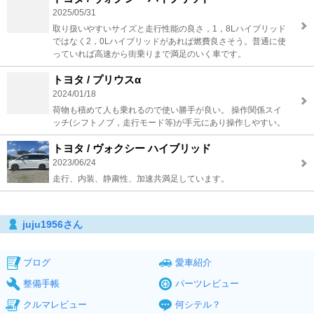
2025/05/31
取り扱いやすいサイズと走行性能の良さ，1，8Lハイブリッド
ではなく2，0Lハイブリッドがあれば燃費良さそう。普通に使
っていれば高速から街乗りまで満足のいく車です。
トヨタ / プリウスα
2024/01/18
荷物も積めて人も乗れるので使い勝手が良い。 操作関係スイ
ッチ(シフトノブ，走行モード等)が手元にあり操作しやすい。
トヨタ / ヴォクシー ハイブリッド
2023/06/24
走行、内装、静粛性、加速共満足しています。
juju1956さん
ブログ
愛車紹介
整備手帳
パーツレビュー
クルマレビュー
何シテル？