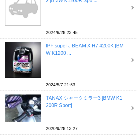
2 [BMW K1200R Spo ...
2024/6/28 23:45
IPF super J BEAM X H7 4200K [BM
W K1200 ...
2024/5/7 21:53
TANAX シャークミラー3 [BMW K1
200R Sport]
2020/9/28 13:27