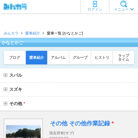
ログイン
メニュー
みんカラ
愛車紹介
愛車一覧 [かなとかご]
かなとかご
ラップ
ブログ
愛車紹介
アルバム
グループ
ヒストリ
タイム
スバル
スズキ
その他
*
その他 その他作業記録
*
現在所有(サブ)