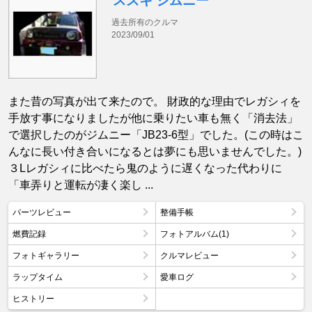
スズキ ジムニー
過去所有のクルマ
2023/09/01
また昔の写真が出て来たので。 財政的な理由でレガシィを
手放す事になりましたが他に乗りたい車も無く「消去法」
で選択したのがジムニー「JB23-6型」でした。(この時はこ
んなに長い付き合いになるとは夢にも思いませんでした。)
３Lレガシィに比べたら鬼のように遅くなった代わりに
「車弄りと運転が凄く楽し ...
パーツレビュー
整備手帳
燃費記録
フォトアルバム(1)
フォトギャラリー
クルマレビュー
ラップタイム
愛車ログ
ヒストリー