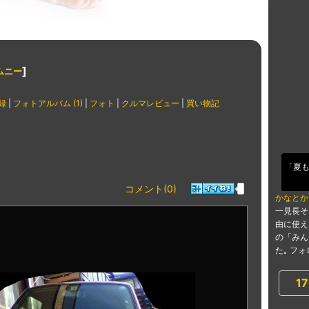
]
ムニー
録
|
フォトアルバム (1)
|
フォト
|
クルマレビュー
|
買い物記
「夏も
コメント(0)
かなとか
一見長そ
由に使え
の「みん
た｡ フォ
17