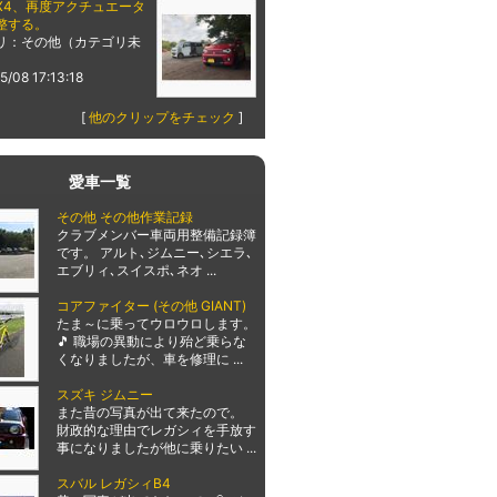
X4、再度アクチュエータ
整する。
リ：その他（カテゴリ未
5/08 17:13:18
[
他のクリップをチェック
]
愛車一覧
その他 その他作業記録
クラブメンバー車両用整備記録簿
です。 アルト､ジムニー､シエラ､
エブリィ､スイスポ､ネオ ...
コアファイター (その他 GIANT)
たま～に乗ってウロウロします。
🎵 職場の異動により殆ど乗らな
くなりましたが、車を修理に ...
スズキ ジムニー
また昔の写真が出て来たので。
財政的な理由でレガシィを手放す
事になりましたが他に乗りたい ...
スバル レガシィB4