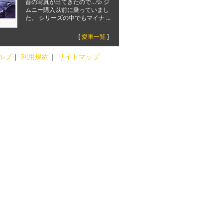
昔の写真が出てきたので…💦 ジ
ムニー購入以前に乗っていまし
た。 シリーズの中でもマイナ ...
[
愛車一覧
]
ルプ
｜
利用規約
｜
サイトマップ