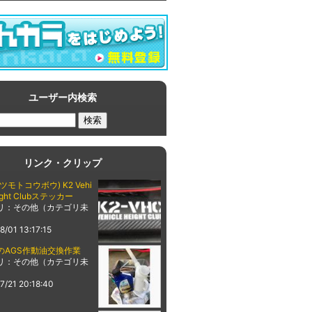
ユーザー内検索
リンク・クリップ
ツモトコウボウ) K2 Vehi
eight Clubステッカー
リ：その他（カテゴリ未
8/01 13:17:15
のAGS作動油交換作業
リ：その他（カテゴリ未
7/21 20:18:40