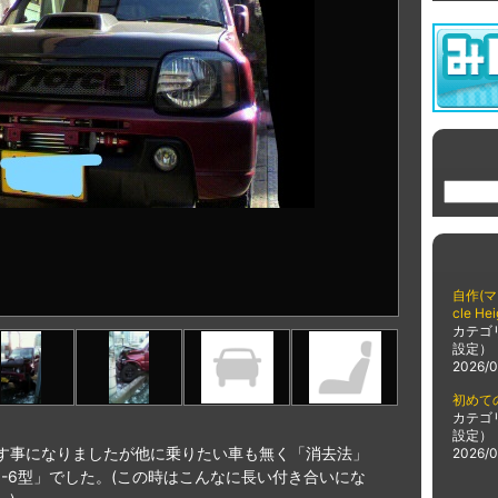
自作(マ
cle H
カテゴ
設定）
2026/0
初めて
カテゴ
設定）
す事になりましたが他に乗りたい車も無く「消去法」
2026/0
3-6型」でした。(この時はこんなに長い付き合いにな