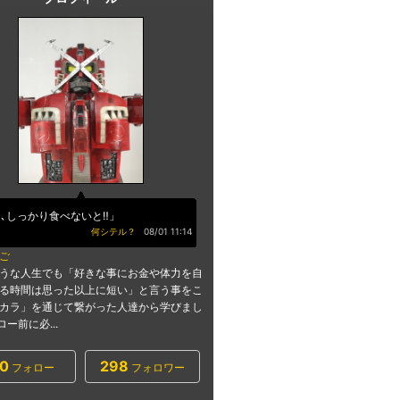
､しっかり食べないと‼︎」
何シテル？
08/01 11:14
ご
うな人生でも「好きな事にお金や体力を自
る時間は思った以上に短い」と言う事をこ
カラ」を通じて繋がった人達から学びまし
ロー前に必...
0
298
フォロー
フォロワー