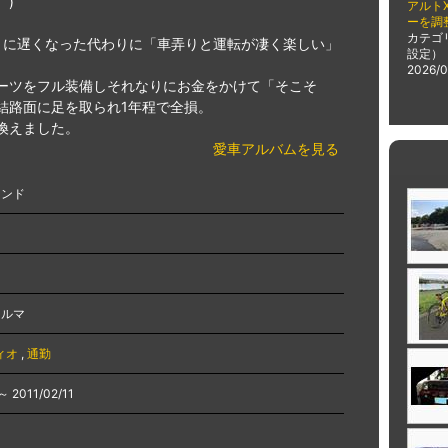
。)
アルト
ーを調
カテゴ
うに遅くなった代わりに「車弄りと運転が凄く楽しい」
設定）
2026/0
ーツをフル装備しそれなりにお金をかけて「そこそ
結路面に足を取られ1年程で全損。
換えました。
愛車アルバムを見る
インド
ド
クルマ
ィオ
,
通勤
～ 2011/02/11