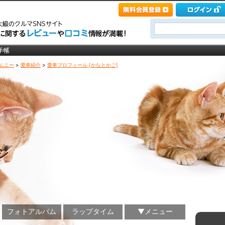
ムニー
>
愛車紹介
>
愛車プロフィール [かなとかご]
ジ
フォトアルバム
ラップタイム
▼メニュー