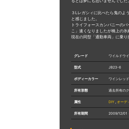
るとは夢にも思いませんでした
３Lレガシィに比べたら鬼のよ
と感じました。
トライフォースカンパニーのパ
こ」速くなりましたが橋上の氷
現在の同型「通勤車両」に乗り
グレード
ワイルドウ
型式
JB23-6
ボディーカラー
ワインレッ
所有形態
過去所有の
属性
DIY
,
オーデ
所有期間
2009/12/01 