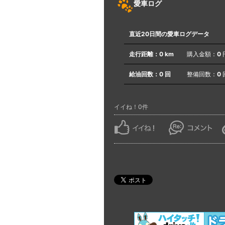
愛車ログ
直近20日間の愛車ログデータ
走行距離：
0
km
購入金額：
0
給油回数：
0
回
整備回数：
0
イイね！0件