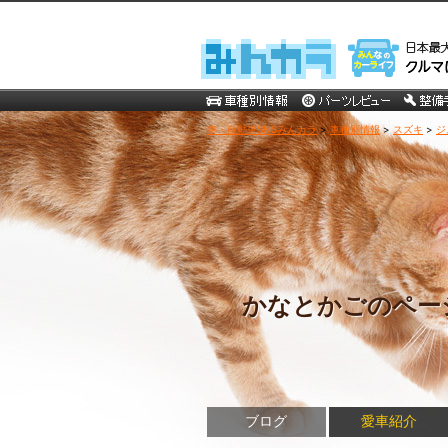
車・自動車SNSみんカラ
>
車種別情報
>
スズキ
>
ジ
かなとかごのペー
ブログ
愛車紹介