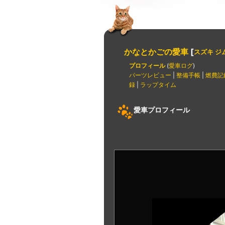
かなとかごの愛車
[
スズキ ジ
プロフィール
(
愛車ログ
)
パーツレビュー
|
整備手帳
|
燃費記
録
|
ラップタイム
愛車プロフィール