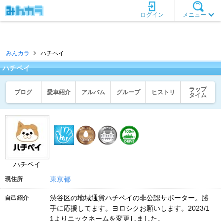
ログイン
メニュー
みんカラ
ハチペイ
ハチペイ
ラップ
ブログ
愛車紹介
アルバム
グループ
ヒストリ
タイム
ハチペイ
東京都
現住所
渋谷区の地域通貨ハチペイの非公認サポーター。勝
自己紹介
手に応援してます。ヨロシクお願いします。2023/1
1よりニックネームを変更しました。