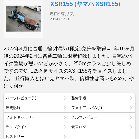
XSR155 (ヤマハ XSR155)
現在所有(サブ)
2024/05/03
2022年4月に普通二輪(小型AT限定)免許を取得→1年10ヶ月
後の2024年2月に普通二輪に限定解除しました。自宅のバ
イク置場が思いのほか小さく、250ccクラスは少し厳しめ
ですのでCT125と同サイズのXSR155をチョイスしまし
た。 並行輸入とはいえヤマハ製、信頼性は高いものの、や
はり何か ...
パーツレビュー(1)
整備手帳
燃費記録
フォトアルバム(1)
フォトギャラリー
クルマレビュー
ラップタイム
愛車ログ
ヒストリー