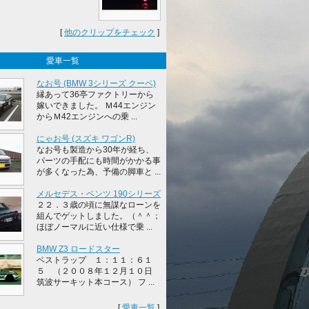
[
他のクリップをチェック
]
愛車一覧
なお号 (BMW 3シリーズ クーペ)
縁あって36亭ファクトリーから
嫁いできました。 Ｍ44エンジン
からＭ42エンジンへの乗 ...
にゃお号 (スズキ ワゴンR)
なお号も製造から30年が経ち、
パーツの手配にも時間がかかる事
が多くなった為、予備の脚車と ...
メルセデス・ベンツ 190シリーズ
２２．３歳の頃に無謀なローンを
組んでゲットしました。（＾＾；
ほぼノーマルに近い仕様で乗 ...
BMW Z3 ロードスター
ベストラップ １：１１：６１
５ （２００８年１２月１０日
筑波サーキット本コース） フ ...
[
愛車一覧
]