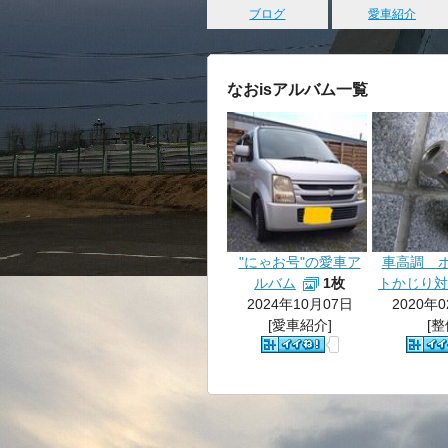
ブログ
愛車紹介
なおisアルバム一覧
"にゃお号"の愛車ア
車高調 
ルバム
1枚
トかじり対
2024年10月07日
2020年
[愛車紹介]
[整