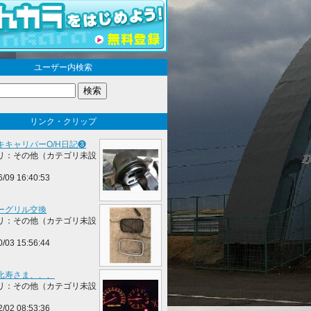
ユーザー内検索
リンク・クリップ
キキャリパーO/H日記❸
リ：その他（カテゴリ未設
6/09 16:40:53
ーグリル交換
リ：その他（カテゴリ未設
0/03 15:56:44
比寿さま、、、
リ：その他（カテゴリ未設
2/02 08:53:36