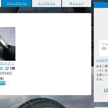
フォトアルバム
ラップタイム
▼メニュー
「ハ
（笑
なおis
[
ボルトナッ
あるご縁
処
1枚
っていま
02月18日
も楽しい
備]
えを...
12