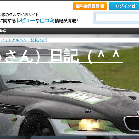
>
フォトアルバム一覧 [なおis]
っさん）日記（＾＾