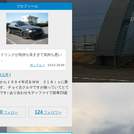
プロフィール
ンドリングが気持ち良すぎて気持ち悪い
）」
何シテル？
12/12 20:00
埼玉県
]
から１９９４年式ＢＭＷ ３１８ｉｓに乗
す。 チョイ古クルマですが操っていてとて
です♪ あり合わせモディファイで前車Z3超
0
124
フォロー
フォロワー