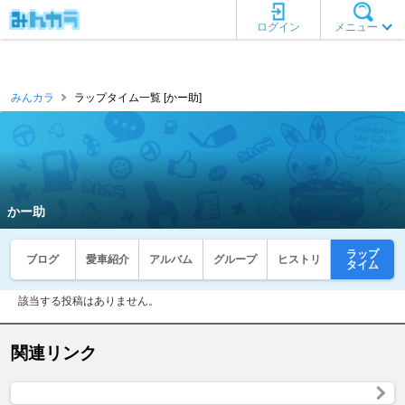
ログイン
メニュー
みんカラ
ラップタイム一覧 [かー助]
かー助
ラップ
ブログ
愛車紹介
アルバム
グループ
ヒストリ
タイム
該当する投稿はありません。
関連リンク