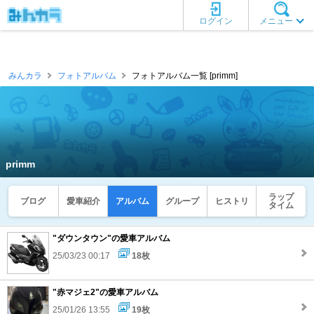
ログイン
メニュー
みんカラ
フォトアルバム
フォトアルバム一覧 [primm]
primm
ラップ
ブログ
愛車紹介
アルバム
グループ
ヒストリ
タイム
"ダウンタウン"の愛車アルバム
25/03/23 00:17
18枚
"赤マジェ2"の愛車アルバム
25/01/26 13:55
19枚