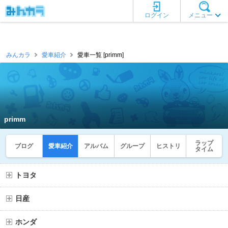
ログイン
メニュー
みんカラ
愛車紹介
愛車一覧 [primm]
primm
ラップ
ブログ
愛車紹介
アルバム
グループ
ヒストリ
タイム
トヨタ
日産
ホンダ