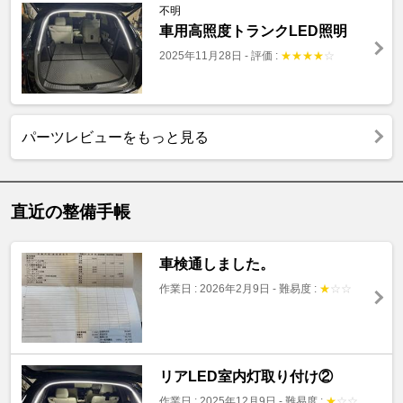
不明
車用高照度トランクLED照明
2025年11月28日
-
評価 :
★
★
★
★
☆
パーツレビューをもっと見る
直近の整備手帳
車検通しました。
作業日 : 2026年2月9日
-
難易度 :
★
☆
☆
リアLED室内灯取り付け②
作業日 : 2025年12月9日
-
難易度 :
★
☆
☆