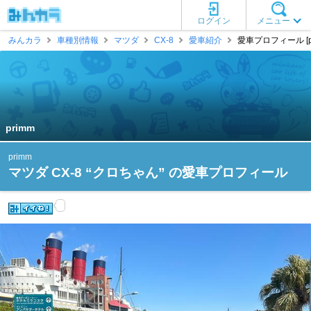
ログイン
メニュー
みんカラ
車種別情報
マツダ
CX-8
愛車紹介
愛車プロフィール [pr
primm
primm
マツダ CX-8 “クロちゃん” の愛車プロフィール