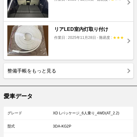
リアLED室内灯取り付け
作業日 : 2025年11月28日
-
難易度 :
★
★
★
整備手帳をもっと見る
愛車データ
グレード
XD Lパッケージ_6人乗り_4WD(AT_2.2)
型式
3DA-KG2P