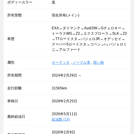
ボディーカラー
黒
所有形態
現在所有(メイン)
EXA→ダイマンテ→AudiSW→Gチェロキー→
トーラスWG→Z3→エクスプローラ→SLK→Z3
車歴
→TTロードスタ→パジェロJR→オデッセイ→
クーパーSロードスタ→コペン→i→パジェロミ
ニ→アルファード
属性
オーディオ
,
ノーマル車
,
買い物
所有期間
2024年2月29日 ～
走行距離
31565km
車検日
2028年2月25日
2026年5月11日
最終給油日
給油数 (14)
2026年2月9日