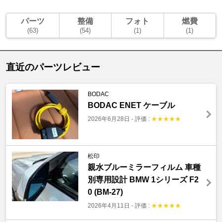
パーツ
整備
フォト
燃費
(63)
(54)
(1)
(1)
直近のパーツレビュー
BODAC
BODAC ENET ケーブル
2026年6月28日
-
評価 :
★
★
★
★
★
松印
親水ブルーミラーフィルム 車種
別専用設計 BMW 1シリーズ F2
0 (BM-27)
2026年4月11日
-
評価 :
★
★
★
★
★