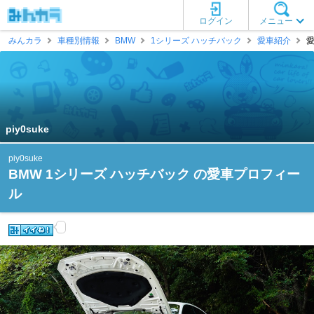
ログイン
メニュー
みんカラ
車種別情報
BMW
1シリーズ ハッチバック
愛車紹介
愛
piy0suke
piy0suke
BMW 1シリーズ ハッチバック の愛車プロフィー
ル