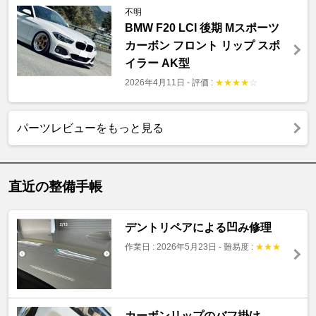
不明
BMW F20 LCI 後期 Mスポーツ
カーボン フロント リップ スポ
イラー AK型
2026年4月11日
-
評価 :
★
★
★
★
☆
パーツレビューをもっと見る
直近の整備手帳
デントリペアによる凹み修理
作業日 : 2026年5月23日
-
難易度 :
★
★
★
カーボンリップのバフ掛け