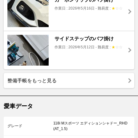
作業日 : 2026年5月16日
-
難易度 :
★
☆
☆
サイドステップのバフ掛け
作業日 : 2026年5月12日
-
難易度 :
★
☆
☆
整備手帳をもっと見る
愛車データ
118i Mスポーツ エディションシャドー_RHD
グレード
(AT_1.5)