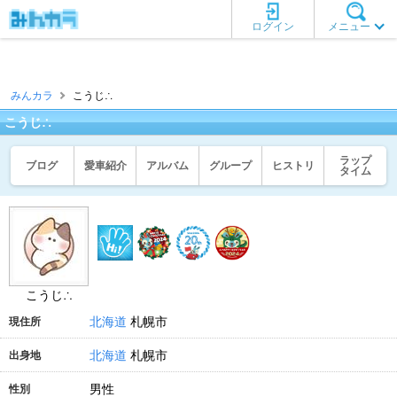
ログイン
メニュー
みんカラ
こうじ∴
こうじ∴
ラップ
ブログ
愛車紹介
アルバム
グループ
ヒストリ
タイム
こうじ∴
北海道
札幌市
現住所
北海道
札幌市
出身地
男性
性別