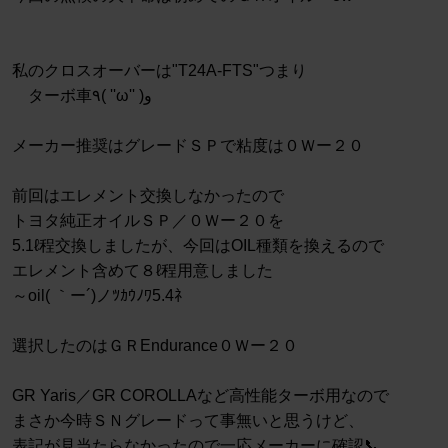
私のクロスオーバーは"T24A-FTS"つまり
ターボ車٩( ''ω'' )و
メーカー推奨はグレードＳＰで粘度は０Ｗー２０
前回はエレメント交換しなかったので
トヨタ純正オイルＳＰ／０Ｗー２０を
5.1ℓ程交換しましたが、今回はOIL種類を換えるので
エレメント含めて８ℓ程用意しました
～oil( ｀ー´)ノﾂｶｳﾉﾜ5.4ﾈ
選択したのはＧＲEndurance０Ｗー２０
GR Yaris／GR COROLLAなど高性能ターボ用なので
まさか今時ＳＮグレードって事無いと思うけど、
表記が見当たらなかったので一応メーカーに確認📞