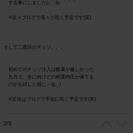
する事にしました(-。-)y-゜゜゜
※近々ブログで長々と呟く予定です(笑)
そして二度目のチッソ。。。
初めてのチッソ注入は酷暑が厳しかった
九月で、冬に向けどの程度内圧が保てる
のかを試した感じ～(p_-)
※近況はブログで手短に呟く予定です(笑)
2/3