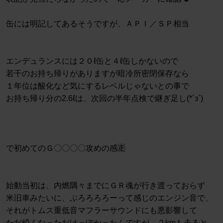
缶には明記してあるそうですが、ＡＰＩ／ＳＰ相当
エンデュランスには２０ℓ缶と４ℓ缶しかないので
若干のお持ち帰りがありますが暗冷所密閉保存なら
１年位は酸化など気にするレベルじゃないとの事で
お持ち帰り分の2.6ℓは、次回の半年点検で継ぎ足し(*´з`)
で初めてのＧ〇〇〇〇攻めの感🈰
始動当初は、内燃隅々までにＧＲ魂が行き渡っておらず
米旧車みたいに、ぶろろろろーって感じのエンジン音で、
それがトムス重低音マフラーサウンドにも悪影響して
ただ煩くなっただけっぽかったんですが、２kmも走ると