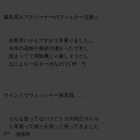
吸気系エアクリーナーのフィルター交換☆
全然早いかもですが１年乗りましたし
去年の花粉や黄砂の凄かったですし
固まってて掃除機じゃ厳しそうだし
なにより一応ターボなので(´艸｀*)
ウインドウウォッシャー液充填。。。
そんな使ってないけどトヨタ純正ボトル
１本買って残りを持って帰ってきました
(^^ゞ清掃用