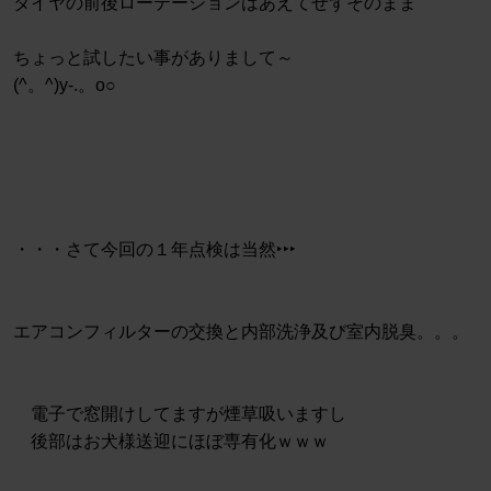
タイヤの前後ローテーションはあえてせずそのまま
ちょっと試したい事がありまして～
(^。^)y-.。o○
・・・さて今回の１年点検は当然‣‣‣
エアコンフィルターの交換と内部洗浄及び室内脱臭。。。
電子で窓開けしてますが煙草吸いますし
後部はお犬様送迎にほぼ専有化ｗｗｗ