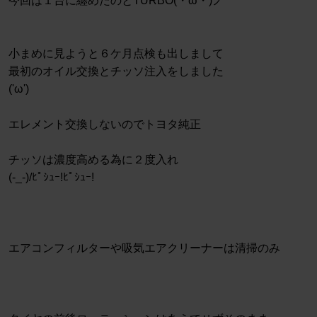
今回は１台に纏めたのとTURBO(・ω・)ノ
小まめに見ようと６ケ月点検も出しまして
最初のオイル交換とチッソ注入をしました
('ω')
エレメント交換しないのでトヨタ純正
チッソは濃度高める為に２度入れ
(-_-)/ﾋﾟｼｭｰ!ﾋﾟｼｭｰ!
エアコンフィルターや吸気エアクリーナーは清掃のみ