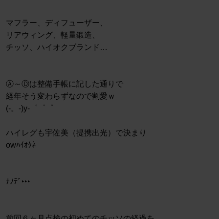
マフラー、ディフューザー、
リアウィング、軽量鍛造、
チッソ、ハイオクブランド…
Ⓐ～Ⓓは整備手帳に記した通りで
経年そう変わらずなので割愛ｗ
(-。-)y-゜゜゜
ハイレグも宇佐美（提携出光）で決まり
owﾊｲｵｸﾈ
ﾅﾉﾃﾞ‣‣‣
前回６ヶ月点検の初めてのチッソの経過を