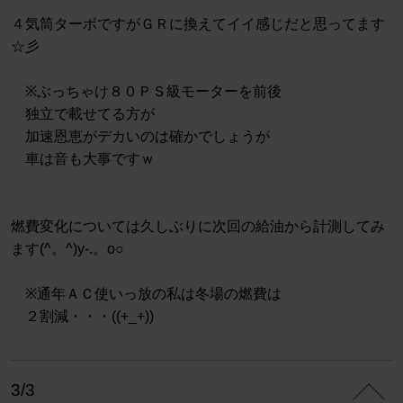
４気筒ターボですがＧＲに換えてイイ感じだと思ってます
☆彡
※ぶっちゃけ８０ＰＳ級モーターを前後
独立で載せてる方が
加速恩恵がデカいのは確かでしょうが
車は音も大事ですｗ
燃費変化については久しぶりに次回の給油から計測してみ
ます(^。^)y-.。o○
※通年ＡＣ使いっ放の私は冬場の燃費は
２割減・・・((+_+))
3/3