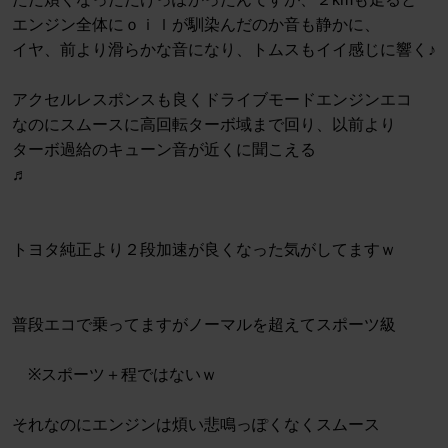
エンジン全体にｏｉｌが馴染んだのか音も静かに、
イヤ、前より滑らかな音になり、トムスもイイ感じに響く♪
アクセルレスポンスも良くドライブモードエンジンエコ
なのにスムースに高回転ターボ域まで回り、以前より
ターボ過給のキューン音が近くに聞こえる
♬
トヨタ純正より２段加速が良くなった気がしてますｗ
普段エコで乗ってますがノーマルを超えてスポーツ級
※スポーツ＋程ではないｗ
それなのにエンジンは煩い悲鳴っぽくなくスムース