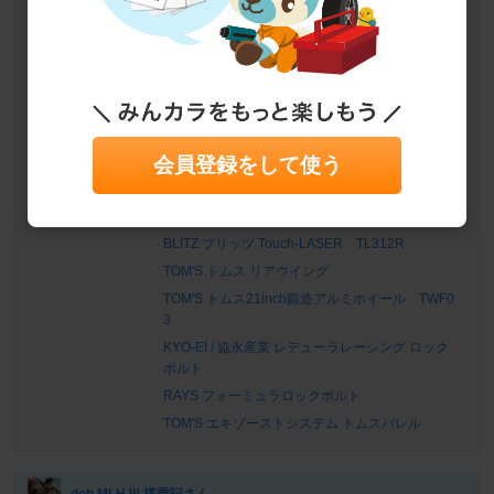
関連情報URL
https://minkara.carview.co.jp/userid/3114402/car/
3304502/7494887/note.aspx
関連パーツレビュ
TOYOTA純正パーツ リアシンボルエンブレム
ー
BLITZ Touch-LASER TL315R
DESIGNZ ワーカーセキュリティー強磁マグネッ
トステッカー
会員登録をして使う
GR PARTS GR Endurance 0W-20
トヨタ(純正) A80スープラturboシンボル流用
TOM'S リヤアンダーディフューザー
BLITZ ブリッツ Touch-LASER TL312R
TOM'S トムス リアウイング
TOM'S トムス21inch鍛造アルミホイール TWF0
3
KYO-EI / 協永産業 レデューラレーシング ロック
ボルト
RAYS フォーミュラロックボルト
TOM'S エキゾーストシステム トムスバレル
dob MLH Ψ 搭乗記さん