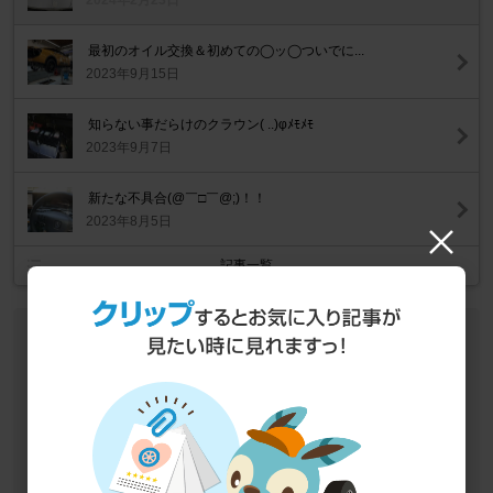
2024年2月23日
最初のオイル交換＆初めての◯ッ◯ついでに...
2023年9月15日
知らない事だらけのクラウン( ..)φﾒﾓﾒﾓ
2023年9月7日
新たな不具合(@￣□￣@;)！！
2023年8月5日
記事一覧
作業データ
車種
トヨタ クラウン（クロスオーバー）
作業カテゴリ
車検・点検
車検・点検
法定点検
目的
修理・故障・メンテナンス
作業
ショップ作業