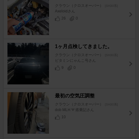
クラウン（クロスオーバー）
[SH30系]
Axeloidさん
26
0
1ヶ月点検してきました。
クラウン（クロスオーバー）
[SH30系]
ビタミンにゃんこ号さん
9
0
最初の空気圧調整
クラウン（クロスオーバー）
[SH30系]
dob MLH Ψ 搭乗記さん
10