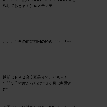
残しておきます( ..)φメモメモ
。。。とその前に前回の続き( ^^) _旦~~
以前はＮＡ２台交互乗りで、どちらも
年間５千程度だったので６ヶ月は割愛w
(^^ゞ