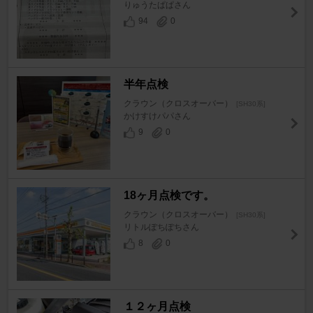
りゅうたぱぱさん
94
0
半年点検
クラウン（クロスオーバー）
[SH30系]
かけすけパパさん
9
0
18ヶ月点検です。
クラウン（クロスオーバー）
[SH30系]
リトルぽちぽちさん
8
0
１２ヶ月点検