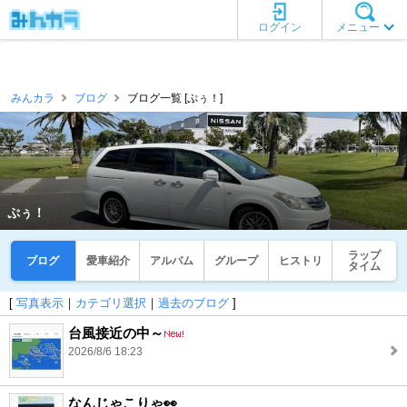
ログイン
メニュー
みんカラ
ブログ
ブログ一覧 [ぷぅ！]
ぷぅ！
ラップ
ブログ
愛車紹介
アルバム
グループ
ヒストリ
タイム
[
写真表示
｜
カテゴリ選択
｜
過去のブログ
]
台風接近の中～
2026/8/6 18:23
なんじゃこりゃ👀