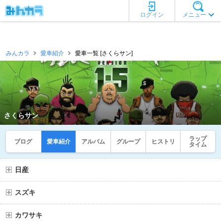
ログイン
メニュー
みんカラ
愛車紹介
愛車一覧 [さくらサン]
さくらサン
ラップ
ブログ
愛車紹介
アルバム
グループ
ヒストリ
タイム
日産
スズキ
カワサキ