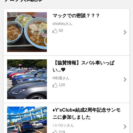
マックでの密談？？？
chishiruさん
50
【協賛情報】スバル車いっぱ
い...💙
HID屋さん
120
♦️Y'sClub♦️結成2周年記念サンモ
ニに参加しました
ババロンさん
219