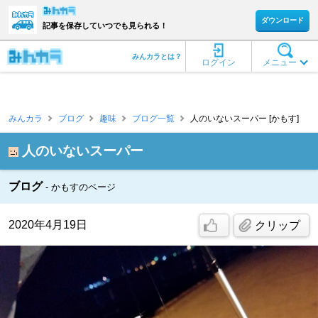
ダウンロード
記事を保存していつでも見られる！
みんカラとは？
ログイン
メニュー
みんカラ
ブログ
趣味
ブログ一覧
人のいないスーパー [かもす]
人のいないスーパー
ブログ
かもすのページ
2020年4月19日
クリップ