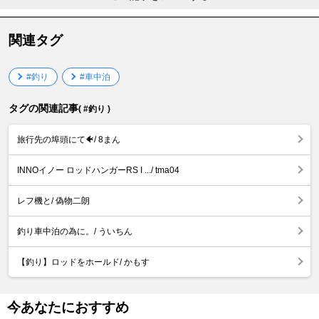
関連タグ
#釣り
#車中泊
タグの関連記事
( #釣り )
旅行先の埠頭にて🐠/ 8まん
INNOイノー ロッドハンガーRS I .../ tma04
レフ機と/ 偽物二朗
釣り車中泊の為に。/ ういちん
【釣り】ロッドをホールド/ かもす
今あなたにおすすめ