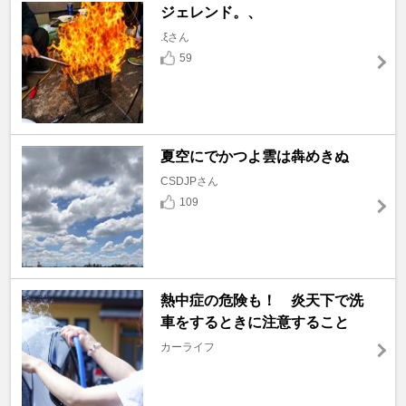
ジェレンド。、
.ξさん
59
夏空にでかつよ雲は犇めきぬ
CSDJPさん
109
熱中症の危険も！ 炎天下で洗
車をするときに注意すること
カーライフ