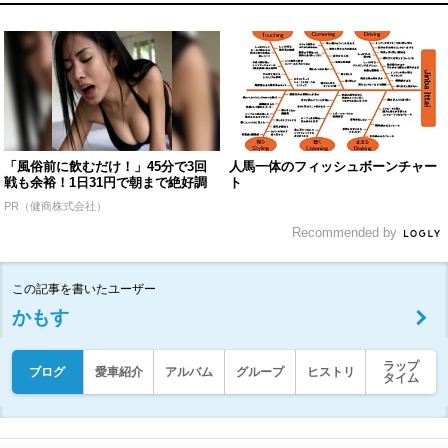
「風俗前に飲むだけ！」45分で3回
人馬一体のフィッシュボーンチャー
戦も余裕！1日31円で朝まで絶好調
ト
PR（健商株式会社）
Recommended by
この記事を書いたユーザー
かもす
ラップ
ブログ
愛車紹介
アルバム
グループ
ヒストリ
タイム