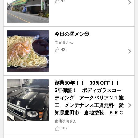
47
今日の昼メシ😙
伯父貴さん
42
創業50年！！ 30％OFF！！
5年保証！ ボディガラスコー
ティング アークバリア２１施
工 メンテナンス工賃無料 愛
知県豊田市 倉地塗装 ＫＲＣ
倉地塗装さん
107