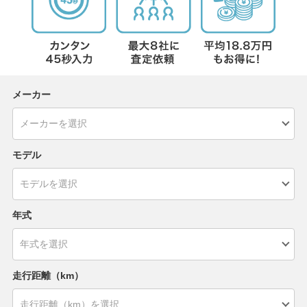
メーカー
モデル
年式
走行距離（km）