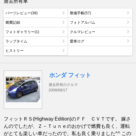
過去所有車
パーツレビュー(38)
整備手帳(57)
燃費記録
フォトアルバム
フォトギャラリー(1)
クルマレビュー
ラップタイム
愛車ログ
ヒストリー
ホンダ フィット
過去所有のクルマ
2008/08/17
フィットＲＳ(Highway Edition)のＦＦ ＣＶＴです。 嫁さ
んのでしたが、Ｚ－Ｔｕｎｅのおかげで燃費も良く、運転
がとても楽しい車だったので、私も良く乗りました^^ この