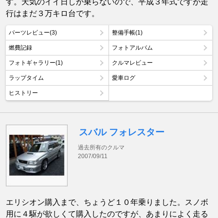
す。天気のイイ日しか乗らないので、平成３年式ですが走
行はまだ３万キロ台です。
パーツレビュー(3)
整備手帳(1)
燃費記録
フォトアルバム
フォトギャラリー(1)
クルマレビュー
ラップタイム
愛車ログ
ヒストリー
スバル フォレスター
過去所有のクルマ
2007/09/11
エリシオン購入まで、ちょうど１０年乗りました。スノボ
用に４駆が欲しくて購入したのですが、あまりによく走る