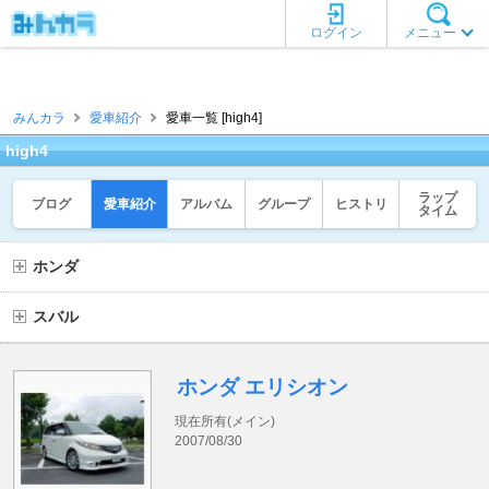
ログイン
メニュー
みんカラ
愛車紹介
愛車一覧 [high4]
high4
ラップ
ブログ
愛車紹介
アルバム
グループ
ヒストリ
タイム
ホンダ
スバル
ホンダ エリシオン
現在所有(メイン)
2007/08/30