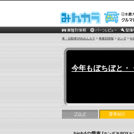
車・自動車SNSみんカラ
>
車種別情報
>
ホンダ
>
N
今年もぼちぼと・・・
ブログ
愛車紹介
high4の愛車
[
ホンダ N-BOX