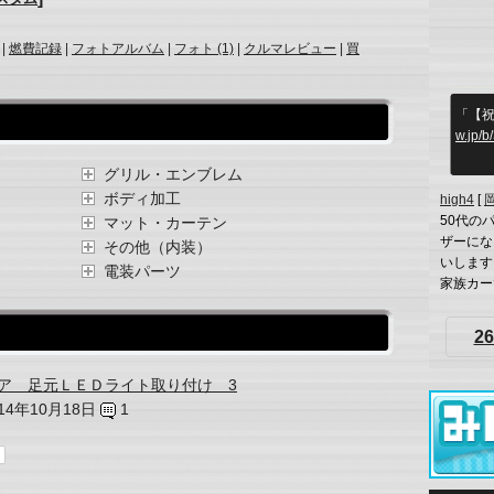
|
燃費記録
|
フォトアルバム
|
フォト (1)
|
クルマレビュー
|
買
「【祝
w.jp/
グリル・エンブレム
ボディ加工
high4
[
50代の
マット・カーテン
ザーにな
その他（内装）
いします
電装パーツ
家族カーで
26
ア 足元ＬＥＤライト取り付け 3
014年10月18日
1