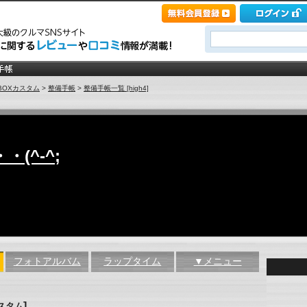
-BOXカスタム
>
整備手帳
>
整備手帳一覧 [high4]
(^-^;
フォトアルバム
ラップタイム
▼メニュー
]
カスタム