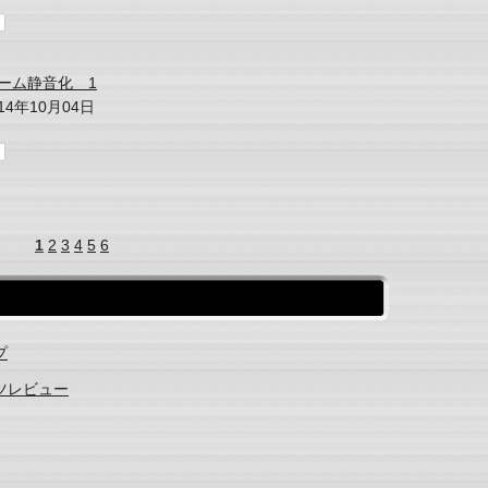
ーム静音化 1
014年10月04日
1
2
3
4
5
6
プ
ーツレビュー