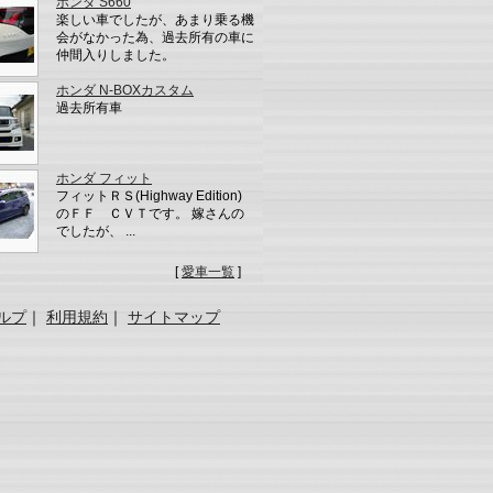
ホンダ S660
楽しい車でしたが、あまり乗る機
会がなかった為、過去所有の車に
仲間入りしました。
ホンダ N-BOXカスタム
過去所有車
ホンダ フィット
フィットＲＳ(Highway Edition)
のＦＦ ＣＶＴです。 嫁さんの
でしたが、 ...
[
愛車一覧
]
ルプ
｜
利用規約
｜
サイトマップ