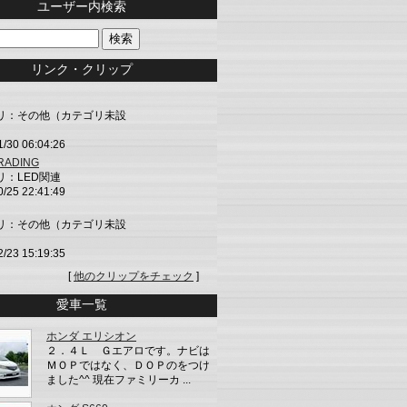
ユーザー内検索
リンク・クリップ
リ：その他（カテゴリ未設
1/30 06:04:26
TRADING
リ：LED関連
0/25 22:41:49
リ：その他（カテゴリ未設
2/23 15:19:35
[
他のクリップをチェック
]
愛車一覧
ホンダ エリシオン
２．４Ｌ Ｇエアロです。ナビは
ＭＯＰではなく、ＤＯＰのをつけ
ました^^ 現在ファミリーカ ...