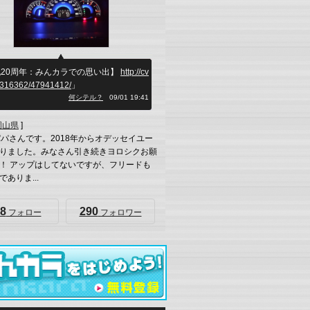
20周年：みんカラでの思い出】
http://cv
b/316362/47941412/
」
何シテル？
09/01 19:41
岡山県
]
パパさんです。2018年からオデッセイユー
りました。みなさん引き続きヨロシクお願
！ アップはしてないですが、フリードも
ありま...
8
290
フォロー
フォロワー