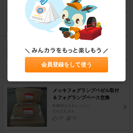
し方
N-BOXカスタム
[JF1/2]
Ｓフリーダムさん
6
12
ポチガー取り付け ２ 加工～配
線
N-BOXカスタム
[JF1/2]
会員登録をして使う
ハピトシさん
31
18
メッキフォグランプベゼル取付
＆フォグランプベース交換
N-BOXカスタム
[JF1/2]
だんだん.さん
27
15