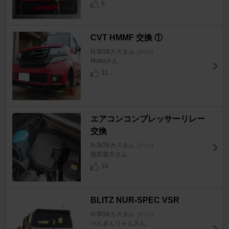
9
CVT HMMF 交換 ①
N-BOXカスタム
[JF1/2]
Mukoさん
31
エアコンコンプレッサーリレー
交換
N-BOXカスタム
[JF1/2]
脱肛親方さん
18
BLITZ NUR-SPEC VSR
N-BOXカスタム
[JF1/2]
ぺんぎんりゃんさん