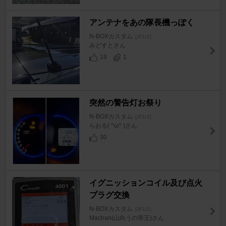
アンテナをあの隊長機っぽく
N-BOXカスタム
[JF1/2]
みどすとさん
19
1
突然の警告灯お祭り
N-BOXカスタム
[JF1/2]
らおる( ^ω^ )さん
30
イグニッションコイル及び点火
プラグ交換
N-BOXカスタム
[JF1/2]
Machan(山向うの帝王)さん