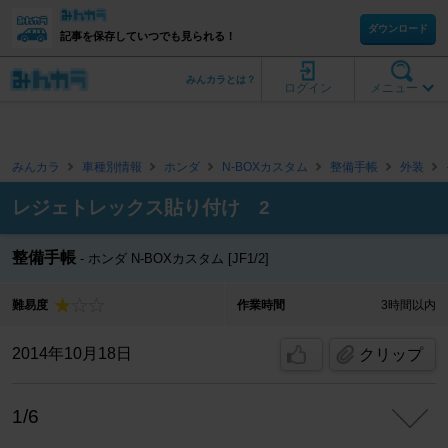
ダウンロード
記事を保存していつでも見られる！
みんカラとは？
ログイン
メニュー
みんカラ
車種別情報
ホンダ
N-BOXカスタム
整備手帳
外装
レジェトレックス貼り付け 2
整備手帳
ホンダ N-BOXカスタム [JF1/2]
難易度
作業時間
3時間以内
2014年10月18日
クリップ
1/6