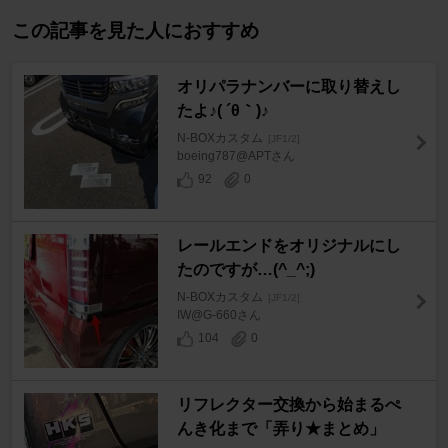
この記事を見た人におすすめ
オリパラナンバーに取り替えし
たよ♪( ´θ｀)♪
N-BOXカスタム
[JF1/2]
boeing787@APTさん
92
0
レールエンドをオリジナルにし
たのですが…(^_^;)
N-BOXカスタム
[JF1/2]
IW@G-660さん
104
0
リフレクター交換から始まるぺ
んき化まで「弄り★まとめ」