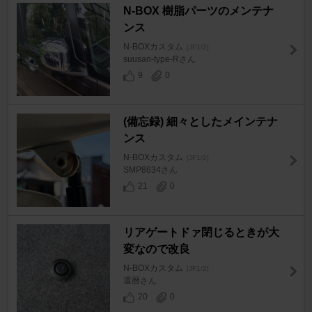
N-BOX 樹脂パーツのメンテナ
ンス
N-BOXカスタム
[JF1/2]
suusan-type-Rさん
9
0
(備忘録) 細々としたメインテナ
ンス
N-BOXカスタム
[JF1/2]
SMP8634さん
21
0
リアゲートドァ閉じるときが大
変なので改良
N-BOXカスタム
[JF1/2]
還暦さん
20
0