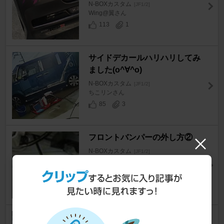
N-BOXカスタム
[JF1/2]
Wing@翼さん
113
1
サイドデカールハリハリしてみ
ました(o^∀^o)
N-BOXカスタム
[JF1/2]
ちこリンさん
85
3
フロントバンパーの外し方②
N-BOXカスタム
[JF1/2]
Ｓフリーダムさん
19
45
テールゲート ヒンジカバーの外