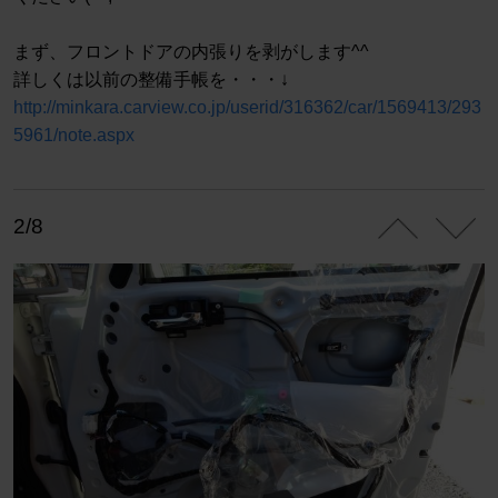
まず、フロントドアの内張りを剥がします^^
詳しくは以前の整備手帳を・・・↓
http://minkara.carview.co.jp/userid/316362/car/1569413/293
5961/note.aspx
2/8