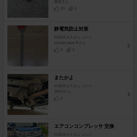
還暦さん
20
0
静電気防止対策
N-BOXカスタム
[JF1/2]
suusan-type-Rさん
9
0
またかよ
N-BOXカスタム
[JF1/2]
38AUさん
8
エアコンコンプレッサ 交換
N-BOXカスタム
[JF1/2]