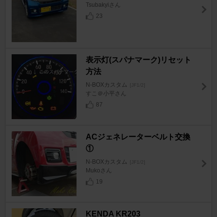
Tsubakyiさん
23
表示灯(スパナマーク)リセット
方法
N-BOXカスタム
[JF1/2]
すこ＠小平さん
87
ACジェネレーターベルト交換
①
N-BOXカスタム
[JF1/2]
Mukoさん
19
KENDA KR203