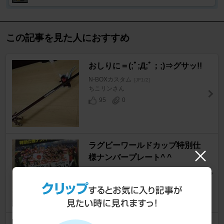
この記事を見た人におすすめ
おしりに＝(;ﾟ;Д;ﾟ；;)⇒グサッ!!
N-BOXカスタム
[JF1/2]
ちこリンさん
95
0
ラグビーワールドカップ特別仕
様ナンバープレート^ ^
N-BOXカスタム
[JF1/2]
LIME 2014！さん
98
1