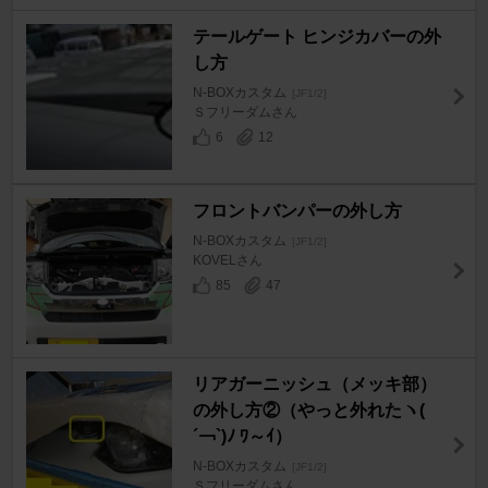
テールゲート ヒンジカバーの外
し方
N-BOXカスタム
[JF1/2]
Ｓフリーダムさん
6
12
フロントバンパーの外し方
N-BOXカスタム
[JF1/2]
KOVELさん
85
47
リアガーニッシュ（メッキ部）
の外し方②（やっと外れたヽ(
´￢`)ﾉ ﾜ～ｲ）
N-BOXカスタム
[JF1/2]
Ｓフリーダムさん