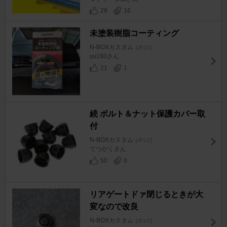
29
16
未塗装樹脂コーティング
N-BOXカスタム
[JF1/2]
yu160さん
21
1
続 ボルト＆ナット保護カバー取
付
N-BOXカスタム
[JF1/2]
てつがくさん
50
0
リアゲートドァ閉じるときが大
変なので改良
N-BOXカスタム
[JF1/2]