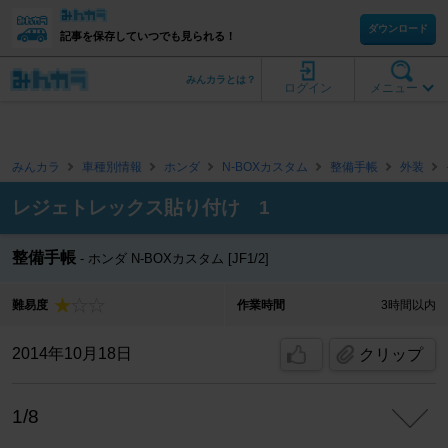
ダウンロード
記事を保存していつでも見られる！
みんカラとは？
ログイン
メニュー
みんカラ
車種別情報
ホンダ
N-BOXカスタム
整備手帳
外装
レジェトレックス貼り付け 1
整備手帳
ホンダ N-BOXカスタム [JF1/2]
難易度
作業時間
3時間以内
2014年10月18日
クリップ
1/8