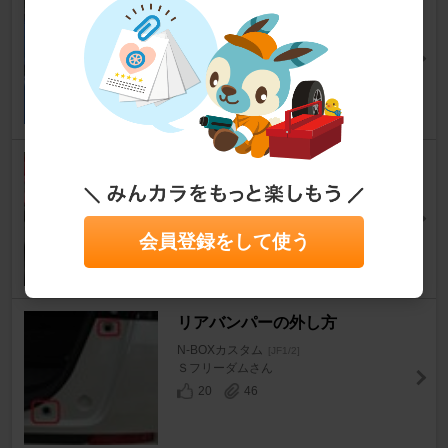
ドアハンドル（艶黒）交換＆ポ
チガーブラック、LED青取付け
(^^)/
N-BOXカスタム
[JF1/2]
Nちびさん
104
2
シルバーから～♪ゴールドに～
＼(^o^)／
N-BOXカスタム
[JF1/2]
IW@G-660さん
会員登録をして使う
116
0
リアバンパーの外し方
N-BOXカスタム
[JF1/2]
Ｓフリーダムさん
20
46