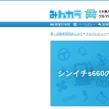
車・自動車SNSみんカラ
>
クルマレビュー
シンイチs660