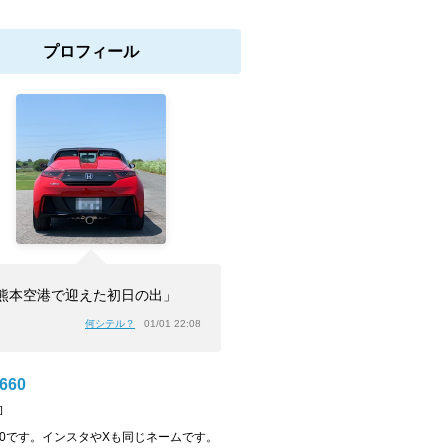
プロフィール
熊本空港で迎えた初日の出」
何シテル？
01/01 22:08
S660
]
S660です。インスタやXも同じネームです。