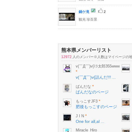
鍋ケ滝
2
観光 珍百景
熊本県メンバーリスト
12972
人のメンバー※人数はマイページの
v(￣Д￣)v{ﾐﾗ太郎355www
*
v(￣Д￣)v{詰んだ!!! ...
*
ばんだな
ばんだなのページ
*
もっこすJF3
肥後もっこすのページ
*
J I N
One for all,al ...
Miracle_Hiro