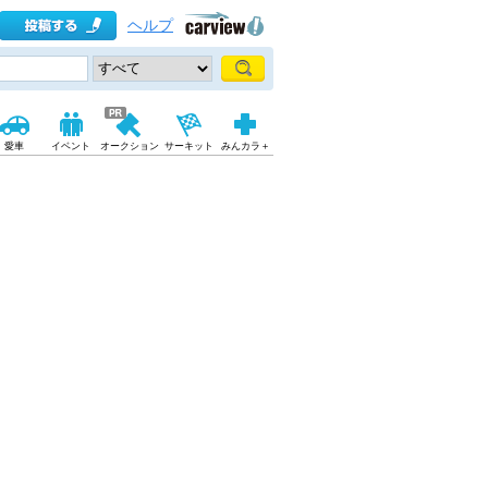
ヘルプ
愛車
イベント
オークション
サーキット
みんカラ＋