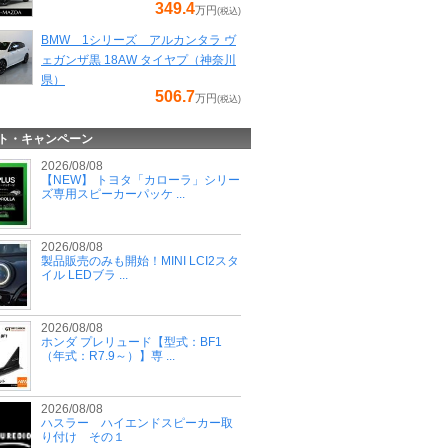
349.4
万円
(税込)
BMW 1シリーズ アルカンタラ ヴ
ェガンザ黒 18AW タイヤプ（神奈川
県）
506.7
万円
(税込)
ト・キャンペーン
2026/08/08
【NEW】 トヨタ「カローラ」シリー
ズ専用スピーカーパッケ ...
2026/08/08
製品販売のみも開始！MINI LCI2スタ
イル LEDブラ ...
2026/08/08
ホンダ プレリュード【型式：BF1
（年式：R7.9～）】専 ...
2026/08/08
ハスラー ハイエンドスピーカー取
り付け その１