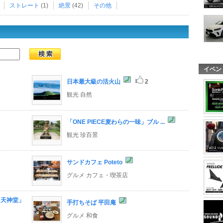
ストレート
(1)
絶景
(42)
その他
イベン
日本最大級の活火山
2
観光 自然
「ONE PIECE麦わらの一味」ブル ...
観光 珍百景
サンドカフェ Poteto
グルメ カフェ・喫茶店
「天神堂」
手打ちそば 平田庵
グルメ 和食