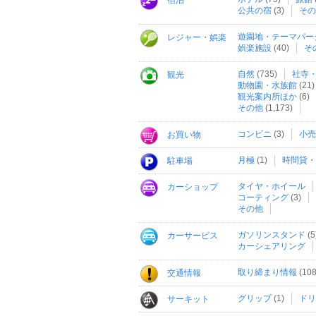
宿泊
公共の宿
(3)
その
遊園地・テーマパー
レジャー・娯楽
娯楽施設
(40)
そ
自然
(735)
社寺
観光
動物園・水族館
(21)
観光案内所ほか
(6)
その他
(1,173)
コンビニ
(3)
小売
お買い物
月極
(1)
時間貸・
駐車場
タイヤ・ホイール
カーショップ
コーティング
(3)
その他
ガソリンスタンド
(5
カーサービス
カーシェアリング
取り締まり情報
(108
交通情報
グリップ
(1)
ドリ
サーキット