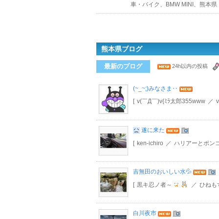
車・バイク、BMW MINI、熊本県
熊本県ブログ
最新のブログ
24h以内の投稿
(~_~;)みなさま‥
[
v(￣Д￣)v{ﾐﾗ太郎355www
／
遂に来た
[
ken-ichiro
／
ハリアーとポンコツ
吉無田のおいしい水💦
[
黒キ忍ノ者～
／
ひねも
白川夜市