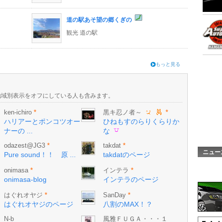
道の駅あそ望の郷くぎの
観光 道の駅
もっと見る
地域別表示をオフにしている人も含みます。
*
*
ken-ichiro
黒キ忍ノ者～
ハリアーとポンコツオー
ひねもすのらりくらりか
ナーの ...
な
*
*
odazest@JG3
takdat
ニュー
Pure sound！！ 原 ...
takdatのページ
*
*
onimasa
インテラ
onimasa-blog
インテラのページ
*
*
はぐれオヤジ
SanDay
はぐれオヤジのページ
八割のMAX！？
N-b
風雅ＦＵＧＡ・・・１