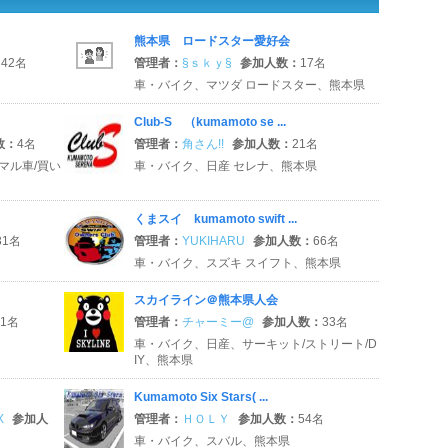
熊本県 ロードスター愛好会
：
42名
管理者：
§ｓｋｙ§
参加人数：
17名
車・バイク、マツダ ロードスター、熊本県
Club‐S （kumamoto se ...
数：
4名
管理者：
角さん!!
参加人数：
21名
マル車/買い
車・バイク、日産 セレナ、熊本県
くまスイ kumamoto swift ...
31名
管理者：
YUKIHARU
参加人数：
66名
車・バイク、スズキ スイフト、熊本県
スカイライン＠熊本県人会
21名
管理者：
チャーミー@
参加人数：
33名
車・バイク、日産、サーキット/ストリート/D
IY、熊本県
Kumamoto Six Stars( ...
X
参加人
管理者：
ＨＯＬＹ
参加人数：
54名
車・バイク、スバル、熊本県