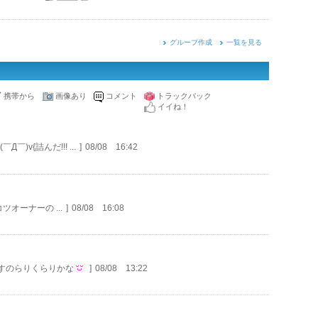
グループ作成
一覧を見る
携帯から
画像あり
コメント
トラックバック
イイね！
v(￣Д￣)v{詰んだ!!! ...
]
08/08 16:42
オーナーの ...
]
08/08 16:08
すのらりくらりかな
]
08/08 13:22