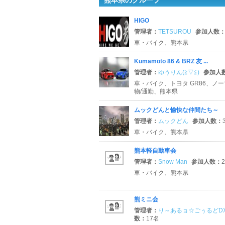
熊本県のグループ
HIGO
管理者：
TETSUROU
参加人数
車・バイク、熊本県
Kumamoto 86 & BRZ 友 ...
管理者：
ゆうりん(≧▽≦)
参加人
車・バイク、トヨタ GR86、ノー
物/通勤、熊本県
ムックどんと愉快な仲間たち～
管理者：
ムックどん
参加人数：
車・バイク、熊本県
熊本軽自動車会
管理者：
Snow Man
参加人数：
車・バイク、熊本県
熊ミニ会
管理者：
り～あるョ☆ごぅるどD
数：
17名