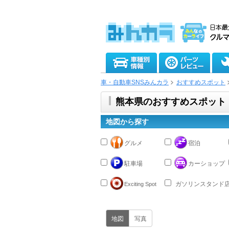
車・自動車SNSみんカラ
おすすめスポット
熊本県のおすすめスポット
地図から探す
グルメ
宿泊
駐車場
カーショップ
ガソリンスタンド
Exciting Spot
地図
写真