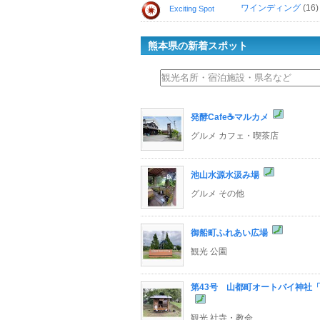
ワインディング
(16)
Exciting Spot
熊本県の新着スポット
発酵Cafe☕マルカメ
グルメ カフェ・喫茶店
池山水源水汲み場
グルメ その他
御船町ふれあい広場
観光 公園
第43号 山都町オートバイ神社
観光 社寺・教会