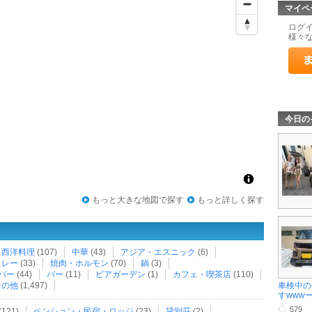
マイペ
ログ
様々
今日の
もっと大きな地図で探す
もっと詳しく探す
・西洋料理
(107)
中華
(43)
アジア・エスニック
(6)
カレー
(33)
焼肉・ホルモン
(70)
鍋
(3)
バー
(44)
バー
(11)
ビアガーデン
(1)
カフェ・喫茶店
(110)
その他
(1,497)
車検中の
すwwwーー
579
(121)
ペンション・民宿・ロッジ
(23)
貸別荘
(2)