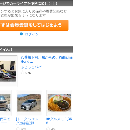
ージでカーライフを便利に楽しく！！
インするとお気に入りの保存や燃費記録など
な管理が出来るようになります
ログイン
イイね！
八菅橋下河川敷からの、Williams
Hond ...
ふじっこパパ
976
代車で
[トヨタ シエン
🍽️グルメモ-1,36
ー ...
タ]燃費記録 ...
8- ...
386
382