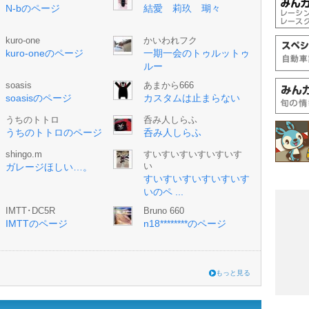
N-bのページ
結愛 莉玖 瑚々
kuro-one
かいわれフク
kuro-oneのページ
一期一会のトゥルットゥ
ルー
soasis
あまから666
soasisのページ
カスタムは止まらない
うちのトトロ
呑み人しらふ
うちのトトロのページ
呑み人しらふ
shingo.m
すいすいすいすいすいす
ガレージほしい…。
い
すいすいすいすいすいす
いのペ ...
IMTT･DC5R
Bruno 660
IMTTのページ
n18********のページ
もっと見る