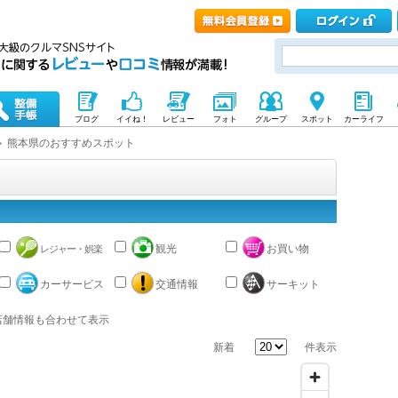
ブログ
イイね！
レビュー
フォト
グループ
スポット
カーライフ
熊本県のおすすめスポット
観光
お買い物
レジャー・娯楽
カーサービス
交通情報
サーキット
店舗情報も合わせて表示
新着
件表示