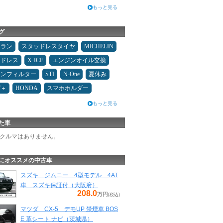
もっと見る
グ
ュラン
スタッドレスタイヤ
MICHELIN
ッドレス
X-ICE
エンジンオイル交換
コンフィルター
STI
N-One
夏休み
W＋
HONDA
スマホホルダー
もっと見る
た車
クルマはありません。
にオススメの中古車
スズキ ジムニー 4型モデル 4AT
車 スズキ保証付（大阪府）
208.0
万円
(税込)
マツダ CX-5 デモUP 禁煙車 BOS
E 革シート ナビ（茨城県）