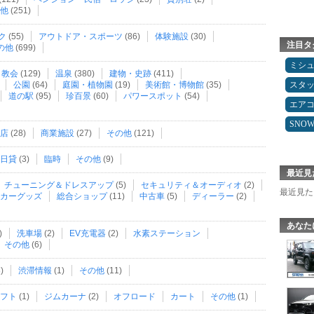
他
(251)
ク
(55)
アウトドア・スポーツ
(86)
体験施設
(30)
注目タ
の他
(699)
ミシ
・教会
(129)
温泉
(380)
建物・史跡
(411)
公園
(64)
庭園・植物園
(19)
美術館・博物館
(35)
スタ
道の駅
(95)
珍百景
(60)
パワースポット
(54)
エア
SNO
店
(28)
商業施設
(27)
その他
(121)
日貸
(3)
臨時
その他
(9)
最近見
チューニング＆ドレスアップ
(5)
セキュリティ＆オーディオ
(2)
最近見た
カーグッズ
総合ショップ
(11)
中古車
(5)
ディーラー
(2)
あなた
)
洗車場
(2)
EV充電器
(2)
水素ステーション
その他
(6)
)
渋滞情報
(1)
その他
(11)
フト
(1)
ジムカーナ
(2)
オフロード
カート
その他
(1)