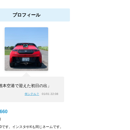
プロフィール
熊本空港で迎えた初日の出」
何シテル？
01/01 22:08
S660
]
S660です。インスタやXも同じネームです。