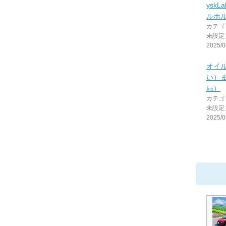
yskL
ルホ
カテゴ
未設定
2025/0
オイ
い）ま
㎞）
カテゴ
未設定
2025/0