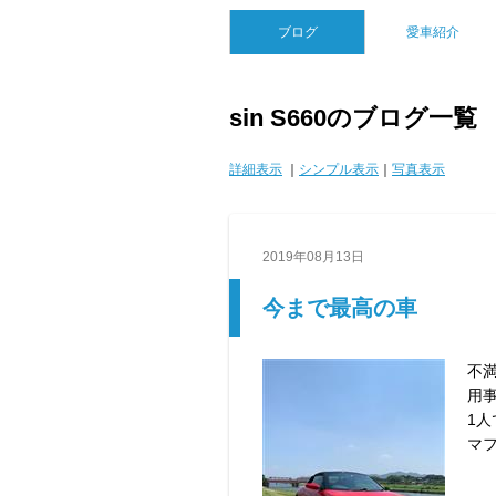
ブログ
愛車紹介
sin S660のブログ一覧
詳細表示
｜
シンプル表示
｜
写真表示
2019年08月13日
今まで最高の車
不
用
1人
マ