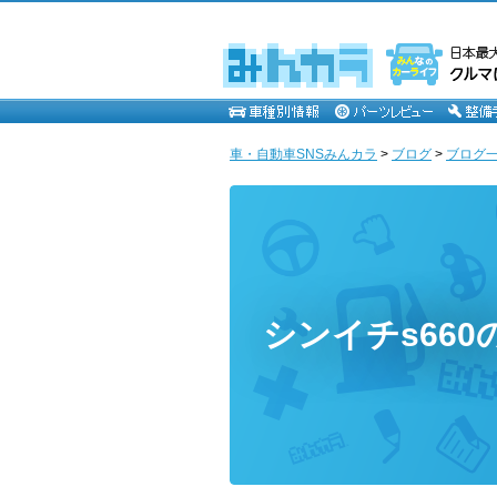
車・自動車SNSみんカラ
>
ブログ
>
ブログ一覧 
シンイチs660