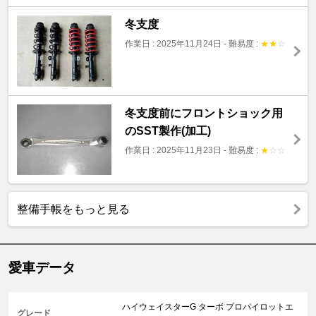
冬支度
作業日 : 2025年11月24日
-
難易度 :
★
★
☆
冬支度前にフロントショック用
のSST製作(加工)
作業日 : 2025年11月23日
-
難易度 :
★
☆
☆
整備手帳をもっと見る
愛車データ
ハイウェイスターG ターボ プロパイロットエ
グレード