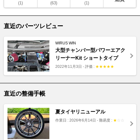
(1)
(63)
(1)
直近のパーツレビュー
WIRUS WIN
大型チャンバー型パワーエアク
リーナーKit ショートタイプ
2022年11月3日
-
評価 :
★
★
★
★
★
直近の整備手帳
夏タイヤリニューアル
作業日 : 2026年6月14日
-
難易度 :
★
☆
☆