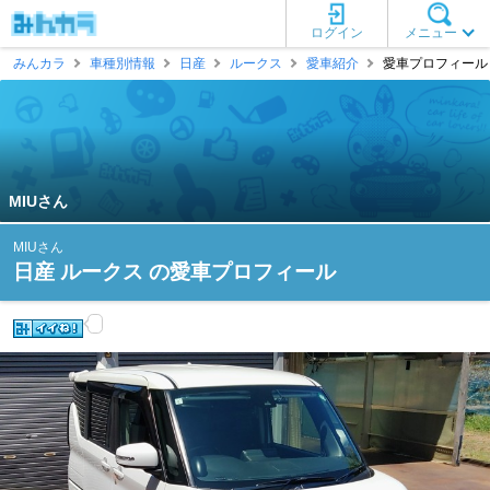
ログイン
メニュー
みんカラ
車種別情報
日産
ルークス
愛車紹介
愛車プロフィール [
MIUさん
MIUさん
日産 ルークス の愛車プロフィール