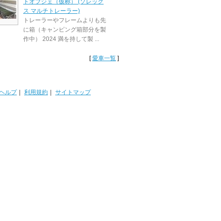
トオブジェ（仮称） (ソレック
ス マルチトレーラー)
トレーラーやフレームよりも先
に箱（キャンピング箱部分を製
作中） 2024 満を持して製 ...
[
愛車一覧
]
ヘルプ
｜
利用規約
｜
サイトマップ