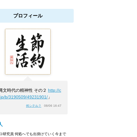
プロフィール
縄文時代の精神性 その２
http://c
.jp/b/3190509/49231901/
」
何シテル？
08/06 16:47
人
ロ研究員 何処へでも出掛けていく今まで