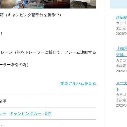
箱（キャンピング箱部分を製作中）
超節約
カテゴ
未設定
！
2026/0
【備
クレーン（箱をトレーラーに載せて、フレーム連結する
交換。2
カテゴ
レーラー牽引の為）
未設定
2026/0
メー
愛車アルバムを見る
ト
カテゴ
未設定
希望
2026/0
リー
,
キャンピングカー
,
DIY
 ～