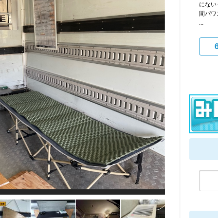
にない‥
間パワ
...