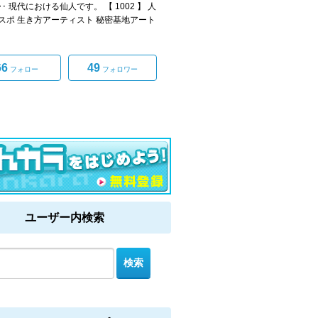
 現代における仙人です。 【 1002 】 人
スポ 生き方アーティスト 秘密基地アート
66
49
フォロー
フォロワー
ユーザー内検索