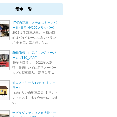
愛車一覧
17式自活車 ステルスキャンパ
ーⅡ (日産 NV100クリッパー)
2023.1月 新車納車。 当初の目
的はバイクレースの為のトラン
ポ 走る巨大工具箱くら ...
59輸送機 白馬 (ホンダ スーパ
ーカブ110_JA59)
30年を目標に、 2022年の夏
頃、発売したての新型スーパー
カブを新車購入。 高度な積 ...
仙人ストリーム (その他 トレー
ラー)
（株）サン自動車工業 【 サント
レックス 】 https://www.sun-aut
o ...
サグラダファミリア高機能アー