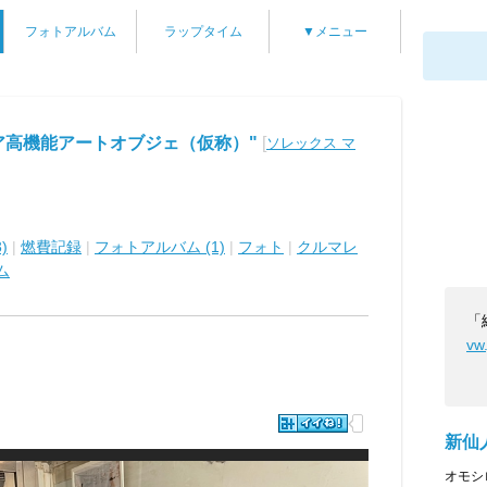
フォトアルバム
ラップタイム
▼メニュー
ア高機能アートオブジェ（仮称）"
[
ソレックス マ
)
|
燃費記録
|
フォトアルバム (1)
|
フォト
|
クルマレ
ム
「
vw
新仙
オモシ