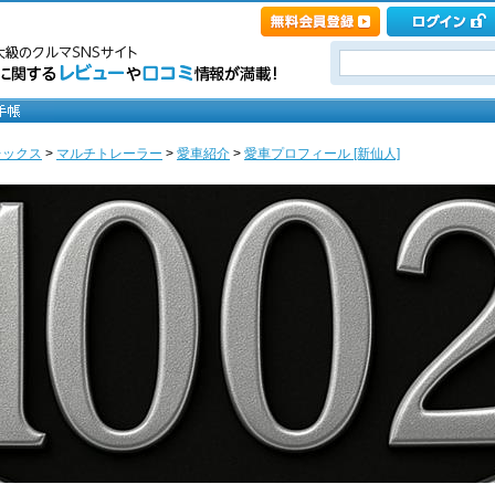
レックス
>
マルチトレーラー
>
愛車紹介
>
愛車プロフィール [新仙人]