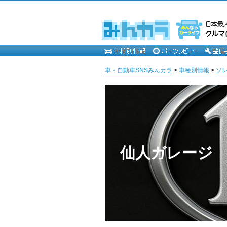
車・自動車SNSみんカラ
>
車種別情報
>
ソ
仙人ガレージ