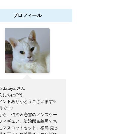
プロフィール
dateya さん
にちは(⁠^⁠^⁠)
メントありがとうございます✨
典です♪
から、伯治＆恋雪のノンスケー
フィギュア、炭治郎＆義勇てち
ちマスコットセット、松島 晃さ