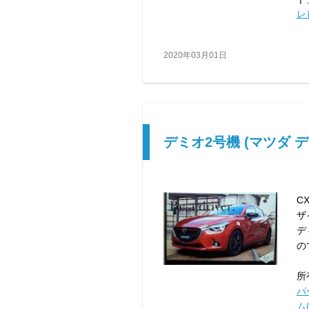
レ
2020年03月01日
デミオ2号機 (マツダ デ
C
ザ
デ
の
所
パ
ム(