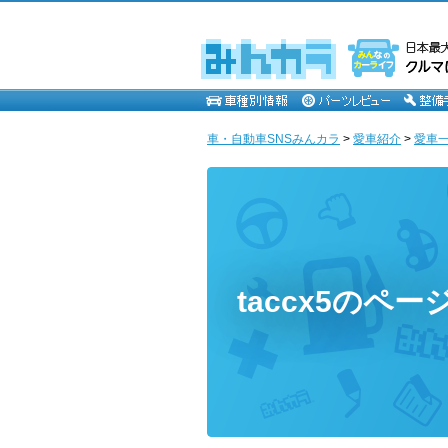
車・自動車SNSみんカラ
>
愛車紹介
>
愛車一覧
taccx5のペー