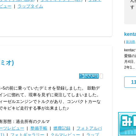
ん
ビュー
|
ラップタイム
す
kent
[
新潟県
kent
愛猫の
ミオ)
月4日
2年1...
1
X−5の前に乗っていたデミオを登録しました。 鼓動デ
インに惚れて、現車を見ずに発注してしまいました。
ィーゼルエンジンでトルクがあり、コンパクトカーな
でキビキビ走行する事が出来ました♪
有形態：過去所有のクルマ
ーツレビュー
|
整備手帳
|
燃費記録
|
フォトアルバ
1)
|
フォトギャラリー
|
クルマレビュー
|
ラップ