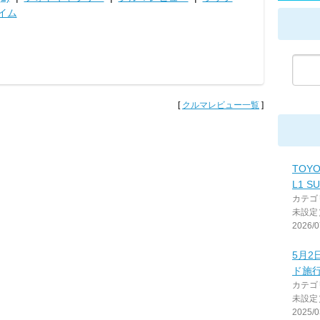
イム
[
クルマレビュー一覧
]
TOYO
L1 SU
カテゴ
未設定
2026/0
5月2
ド施
カテゴ
未設定
2025/0