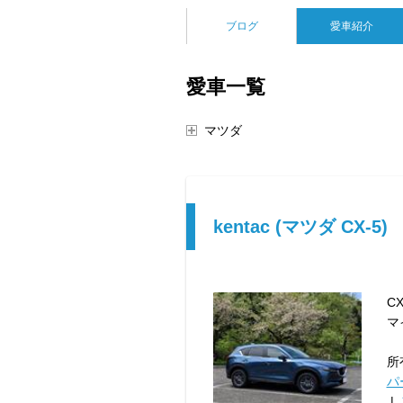
ブログ
愛車紹介
愛車一覧
マツダ
kentac (マツダ CX-5)
C
マ
所
パ
|