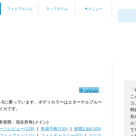
フォトアルバム
ラップタイム
▼メニュー
「@
こん
X-5に乗っています。ボディカラーはエターナルブルー
コ
イカです。
特
右
有形態：現在所有(メイン)
ル
ーツレビュー(128)
|
整備手帳(135)
|
燃費記録(169)
て
フォトアルバム(1)
|
フォトギャラリー(57)
|
クルマ