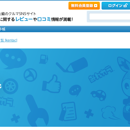
 [kentac]
ジ