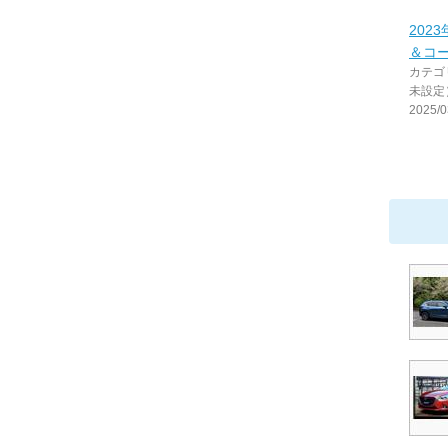
202
＆コ
カテゴ
未設定
2025/0