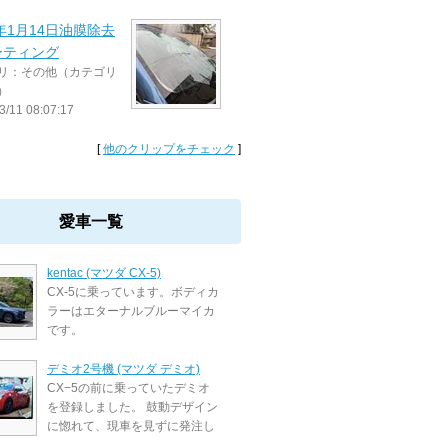
3年1月14日油膜除去
ーティング
リ：その他（カテゴリ
）
3/11 08:07:17
[
他のクリップをチェック
]
愛車一覧
kentac (マツダ CX-5)
CX-5に乗っています。ボディカ
ラーはエターナルブルーマイカ
です。
デミオ2号機 (マツダ デミオ)
CX−5の前に乗っていたデミオ
を登録しました。 鼓動デザイン
に惚れて、現車を見ずに発注し
...