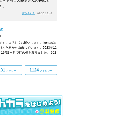
描き下ろしの義勇さんの色紙で
！」
何シテル？
07/30 13:44
ac
]
acです。よろしくお願いします。 kentacは
けんた君から由来しています。2023年11
、19歳3ヶ月で虹の橋を渡りました。 202
131
1124
フォロー
フォロワー