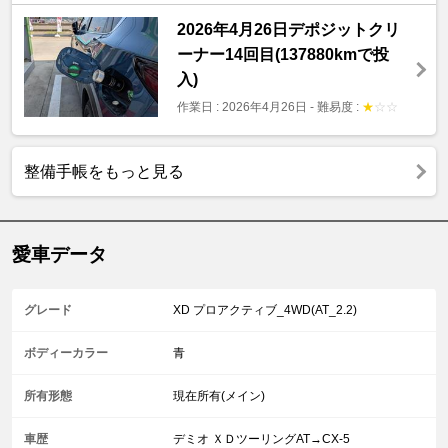
2026年4月26日デポジットクリ
ーナー14回目(137880kmで投
入)
作業日 : 2026年4月26日
-
難易度 :
★
☆
☆
整備手帳をもっと見る
愛車データ
グレード
XD プロアクティブ_4WD(AT_2.2)
ボディーカラー
青
所有形態
現在所有(メイン)
車歴
デミオ ＸＤツーリングAT→CX-5