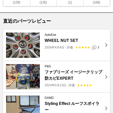
(128)
(135)
(1)
(169)
直近のパーツレビュー
AutoExe
WHEEL NUT SET
2026年4月4日
-
評価 :
★
★
★
★
★
2
P&G
ファブリーズ イージークリップ
防カビEXPERT
2024年5月13日
-
評価 :
★
★
★
★
★
DAMD
Styling Effect ルーフスポイラ
ー