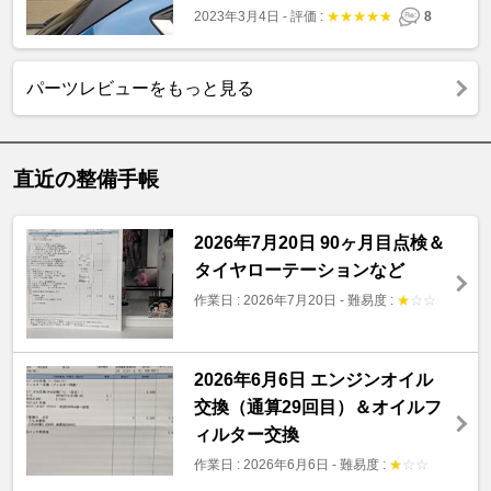
2023年3月4日
-
評価 :
★
★
★
★
★
8
パーツレビューをもっと見る
直近の整備手帳
2026年7月20日 90ヶ月目点検＆
タイヤローテーションなど
作業日 : 2026年7月20日
-
難易度 :
★
☆
☆
2026年6月6日 エンジンオイル
交換（通算29回目）＆オイルフ
ィルター交換
作業日 : 2026年6月6日
-
難易度 :
★
☆
☆