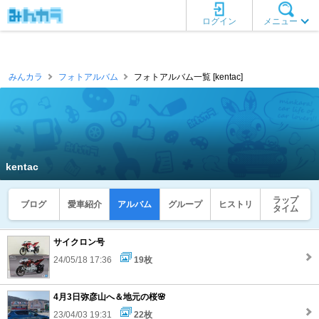
ログイン
メニュー
みんカラ
フォトアルバム
フォトアルバム一覧 [kentac]
kentac
ラップ
ブログ
愛車紹介
アルバム
グループ
ヒストリ
タイム
サイクロン号
24/05/18 17:36
19枚
4月3日弥彦山へ＆地元の桜🌸
23/04/03 19:31
22枚