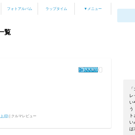
フォトアルバム
ラップタイム
▼メニュー
一覧
「
レ
い
う
ト
ト(0)
| クルマレビュー
い
は