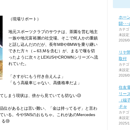
ホー
（現場リポート）
闘･･
カテゴ
地元スポーツクラブのサウナは、茶園を営む地主
未設定
一族や地元富裕層の社交場。そこで何人かの重鎮
2026/0
と話し込んだのだが、長年MBやBMWを乗り継い
できた方々（←63,Mを含む）が、まるで堰を切
リヤ
ったように次々とLEXUSやCROWNシリーズへ流
取付
れていた。
カテゴ
未設定
2026/0
「さすがにもう付き合えんよ」
「もう高級車じゃない、高価格車だよ」
住友電
リー
てしまう現状は、傍から見ていても切ない😥
（端子
-F-tr
も品位があるとは言い難い、「金は持ってるぞ」と言わ
カテゴ
いる。今やSNSのおもちゃ。これがあのMercedes
未設定
る😢
2025/1