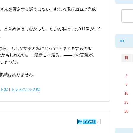
さんを否定する話ではない。むしろ現行911は“完成
、ときめきはしなかった。たぶん私の中の911像が、9
う。
<<
のなら、もしかすると私にとって“ドキドキするクル
のかもしれない。「最新こそ最良」――その言葉が、
日
しまった。
掲載はありません。
2
9
ト(0)
|
トラックバック(0)
16
23
30