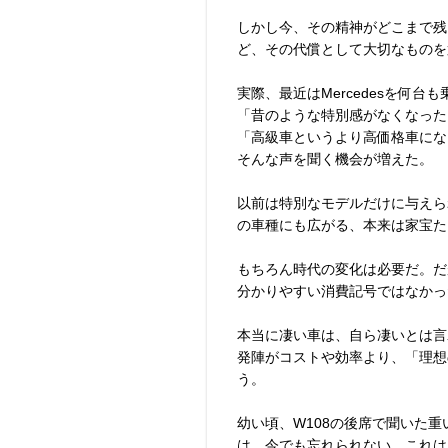
しかし今、その精神がどこまで残
ど、その代償として大切なものを
実際、最近はMercedesを何
「昔のような特別感がなくなった
「高級車というより高価格車にな
そんな声を聞く機会が増えた。
以前は特別なモデルだけに与えら
の車種にも広がる、本来は家宝た
もちろん時代の変化は必要だ。だが
分かりやすい消費記号ではなかっ
本当に凄い車は、自ら凄いとは言
発陣がコストや効率より、「理想の
う。
幼い頃、W108の後席で聞いた
は、今でも忘れられない。これは単