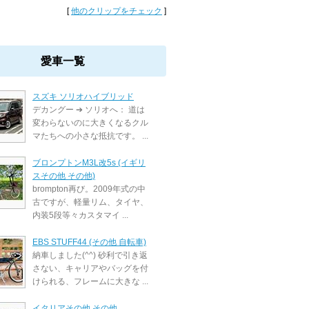
[
他のクリップをチェック
]
愛車一覧
スズキ ソリオハイブリッド
デカングー ➔ ソリオへ： 道は
変わらないのに大きくなるクル
マたちへの小さな抵抗です。 ...
ブロンプトンM3L改5s (イギリ
スその他 その他)
brompton再び。2009年式の中
古ですが、軽量リム、タイヤ、
内装5段等々カスタマイ ...
EBS STUFF44 (その他 自転車)
納車しました(^^) 砂利で引き返
さない、キャリアやバッグを付
けられる、フレームに大きな ...
イタリアその他 その他