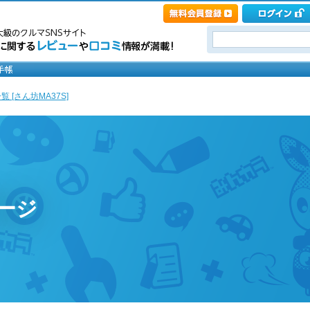
 [さん坊MA37S]
ページ