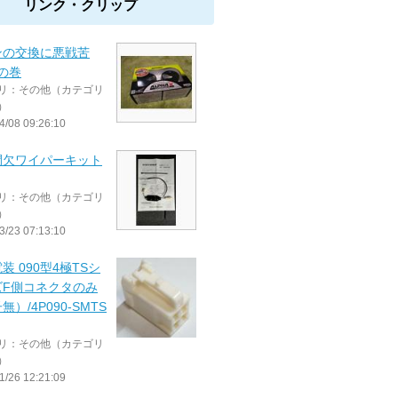
リンク・クリップ
ンの交換に悪戦苦
･の巻
リ：その他（カテゴリ
）
4/08 09:26:10
間欠ワイパーキット
リ：その他（カテゴリ
）
3/23 07:13:10
装 090型4極TSシ
ズF側コネクタのみ
無）/4P090-SMTS
リ：その他（カテゴリ
）
1/26 12:21:09