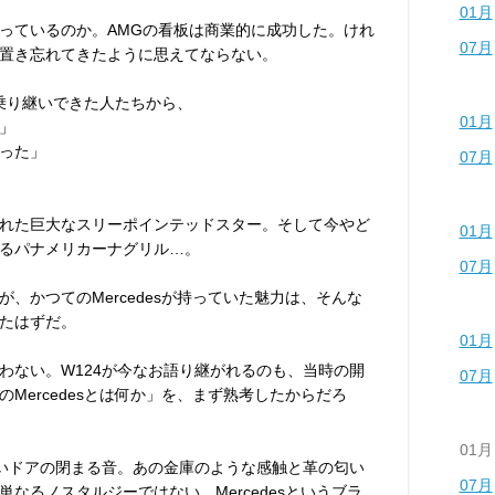
01月
っているのか。AMGの看板は商業的に成功した。けれ
07月
置き忘れてきたように思えてならない。
台も乗り継いできた人たちから、
01月
」
った」
07月
れた巨大なスリーポインテッドスター。そして今やど
01月
るパナメリカーナグリル…。
07月
、かつてのMercedesが持っていた魅力は、そんな
たはずだ。
01月
わない。W124が今なお語り継がれるのも、当時の開
07月
Mercedesとは何か」を、まず熟考したからだろ
01月
重いドアの閉まる音。あの金庫のような感触と革の匂い
07月
なるノスタルジーではない。Mercedesというブラ