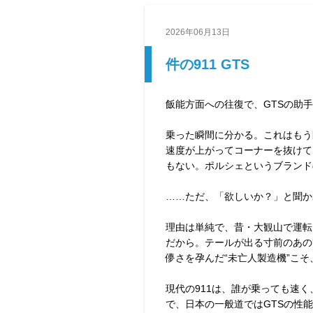
2026年06月13日
件の911 GTS
飯能方面への往復で、GTSの助
乗った瞬間に分かる。これはもう
速度が上がってコーナーを抜けて
もない。ポルシェというブランド
……ただ、「欲しいか？」と聞か
理由は単純で、昔・大観山で運転
だから。テールが出る寸前のあの
儚さを孕んだ“未亡人製造機”こそ
現代の911は、誰が乗っても速
で、日本の一般道ではGTSの性