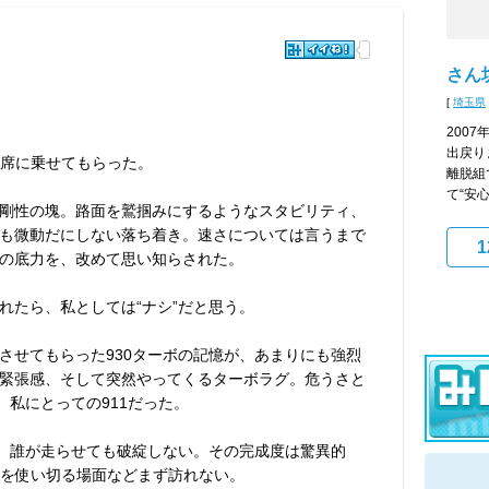
さん坊
[
埼玉県
200
出戻り
手席に乗せてもらった。
離脱組
て“安心
剛性の塊。路面を鷲掴みにするようなスタビリティ、
も微動だにしない落ち着き。速さについては言うまで
1
の底力を、改めて思い知らされた。
れたら、私としては“ナシ”だと思う。
させてもらった930ターボの記憶が、あまりにも強烈
緊張感、そして突然やってくるターボラグ。危うさと
、私にとっての911だった。
く、誰が走らせても破綻しない。その完成度は驚異的
能を使い切る場面などまず訪れない。