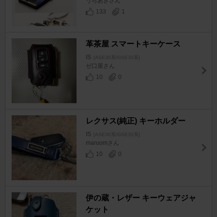
うらあきさん
133
1
革茶屋 スマートキーケース
IS
[ASE30系/GSE30系]
ゼ口屋さん
10
0
レクサス(純正) キーホルダー
IS
[ASE30系/GSE30系]
maruomさん
10
0
伊の蔵・レザー キーウェアジャ
ケット