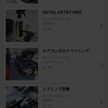
DETAIL ARTIST RIDE
IS
[ASE30系/GSE30系]
is,ryoさん
42
エアコンガスクリーニング
IS
[ASE30系/GSE30系]
こまにゃんさん
14
シフトノブ交換
IS
[ASE30系/GSE30系]
silkyさん
13