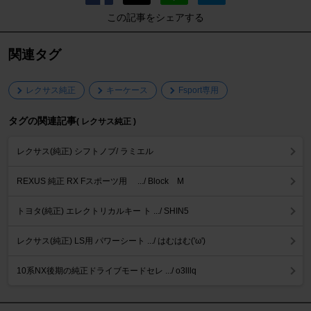
この記事をシェアする
関連タグ
レクサス純正
キーケース
Fsport専用
タグの関連記事
( レクサス純正 )
レクサス(純正) シフトノブ/ ラミエル
REXUS 純正 RX Fスポーツ用 .../ Block M
トヨタ(純正) エレクトリカルキー ト .../ SHIN5
レクサス(純正) LS用 パワーシート .../ はむはむ('ω')
10系NX後期の純正ドライブモードセレ .../ o3lllq