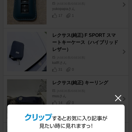
IS
[ASE30系/GSE30系]
yukopapaさん
17
1
レクサス(純正) F SPORT スマ
ートキーケース（ハイブリッド
レザー）
IS
[ASE30系/GSE30系]
katRさん
31
0
レクサス(純正) キーリング
IS
[ASE30系/GSE30系]
muuさん
14
0
レクサス(純正) ドアハンドルカ