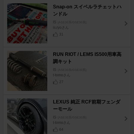
Snap-on スイベルラチェットハ
ンドル
IS
[ASE30系/GSE30系]
is,ryoさん
31
RUN RIOT / LEMS IS500用車高
調キット
IS
[ASE30系/GSE30系]
t-tomoさん
27
LEXUS 純正 RCF前期フェンダ
ーモール
IS
[ASE30系/GSE30系]
t-tomoさん
64