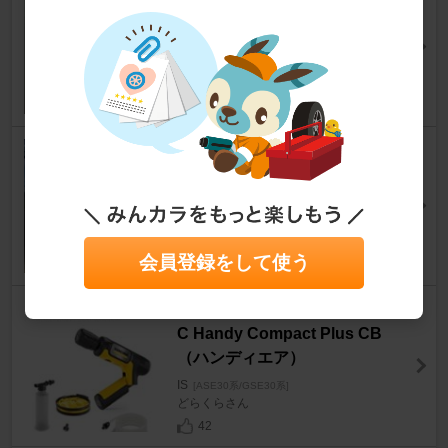
バー
IS
[ASE30系/GSE30系]
のりやまさん
51
レクサス純正 RCFフェンダー
モール
IS
[ASE30系/GSE30系]
5656(ゴロゴロ)さん
14
会員登録をして使う
Karcher モバイル高圧洗浄機 O
C Handy Compact Plus CB
（ハンディエア）
IS
[ASE30系/GSE30系]
どらくらさん
42