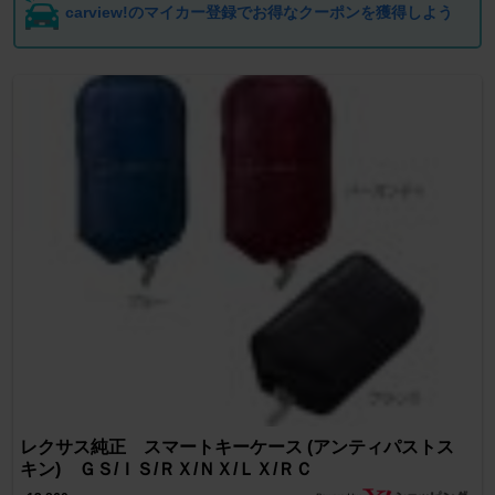
carview!のマイカー登録でお得なクーポンを獲得しよう
レクサス純正 スマートキーケース (アンティパストス
キン) ＧＳ/ＩＳ/ＲＸ/ＮＸ/ＬＸ/ＲＣ