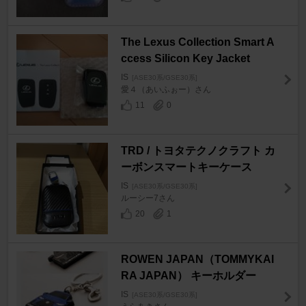
The Lexus Collection Smart A
ccess Silicon Key Jacket
IS
[ASE30系/GSE30系]
愛４（あいふぉー）さん
11
0
TRD / トヨタテクノクラフト カ
ーボンスマートキーケース
IS
[ASE30系/GSE30系]
ルーシー7さん
20
1
ROWEN JAPAN（TOMMYKAI
RA JAPAN） キーホルダー
IS
[ASE30系/GSE30系]