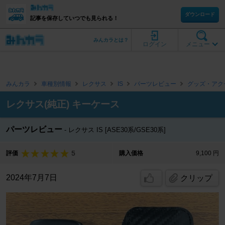
ダウンロード
記事を保存していつでも見られる！
みんカラとは？
ログイン
メニュー
みんカラ
車種別情報
レクサス
IS
パーツレビュー
グッズ・アク
レクサス(純正) キーケース
パーツレビュー
レクサス IS [ASE30系/GSE30系]
5
評価
購入価格
9,100 円
2024年7月7日
クリップ