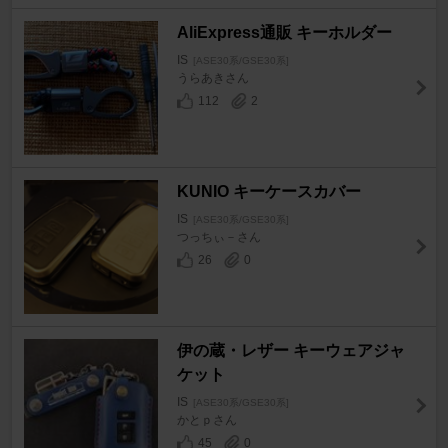
AliExpress通販 キーホルダー
IS
[ASE30系/GSE30系]
うらあきさん
112
2
KUNIO キーケースカバー
IS
[ASE30系/GSE30系]
つっちぃ－さん
26
0
伊の蔵・レザー キーウェアジャ
ケット
IS
[ASE30系/GSE30系]
かとｐさん
45
0