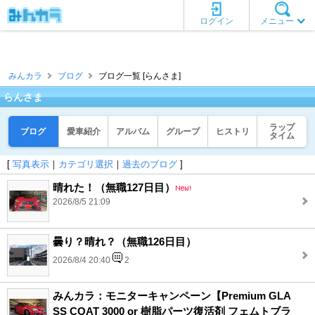
ログイン
メニュー
みんカラ
ブログ
ブログ一覧 [らんさま]
らんさま
ラップ
ブログ
愛車紹介
アルバム
グループ
ヒストリ
タイム
[
写真表示
｜
カテゴリ選択
｜
過去のブログ
]
晴れた！（無職127日目）
2026/8/5 21:09
曇り？晴れ？（無職126日目）
2026/8/4 20:40
2
みんカラ：モニターキャンペーン【Premium GLA
SS COAT 3000 or 樹脂パーツ復活剤 フェムトブラ