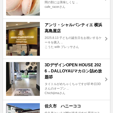
間の割には美味しくな ...
cafe_racerさん
アンリ・シャルパンティエ 横浜
高島屋店
2025.8.13 子どもの誕生日をお祝いするケ
ーキを購入 ...
こうた with プレッサさん
3DデザインOPEN HOUSE 202
6→DALLOYAUマカロン詰め放
題🤣
タイトルがめちゃくちゃですが🤣 昨日3D
さんのオープン ...
Chichijimaさん
佐久市 ハニーココ
佐久市といえば鯉が有名ですが 最近はス