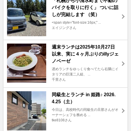
「札幌から小清水町まで不動の
バイクを取りに行く」 ついに話
しが完結します （笑）
<span style="font-size:16px;" ...
エイジングさん
週末ランチは2025年10月27日
以来、実に４ヶ月ぶりのillyジェ
ノベーゼ
遅めランチをゆっくり食べてたら右隣にイ
タリアの巨漢二人組、 ...
千里さん
同級生とランチ in 姫路♪ 2026.
4.25（土）
今日は、高校時代の同級生の旦那さんがオ
ーナーシェフを務める ...
tke8108さん