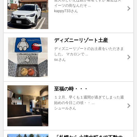
イーツの街なんだそ ...
kappy733さん
ディズニーリゾート土産
ディズニーリゾートのお土産をいただきま
した。 マカロンで ...
sv.さん
至福の時・・・
１２月、早くも１週間が過ぎてしまった週
始めの今日この頃・・ ...
シュールさん